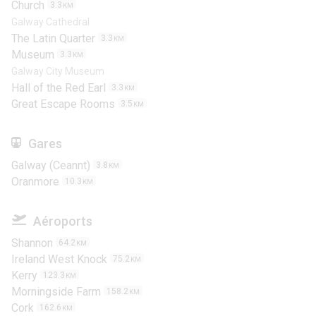
Church
3.3
KM
Galway Cathedral
The Latin Quarter
3.3
KM
Museum
3.3
KM
Galway City Museum
Hall of the Red Earl
3.3
KM
Great Escape Rooms
3.5
KM
Gares
Galway (Ceannt)
3.8
KM
Oranmore
10.3
KM
Aéroports
Shannon
64.2
KM
Ireland West Knock
75.2
KM
Kerry
123.3
KM
Morningside Farm
158.2
KM
Cork
162.6
KM