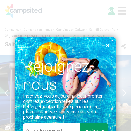
Campsited
Campings en Irlande
Campings en Galway
Salthill Caravan Park
, Salthill, Irlande | 2.0KM DE SALTHILL
VOIR SUR LA CARTE
Salthill Caravan Park
Rejoignez-
nous
Inscrivez-vous aujourd'hui pour profiter
d'offres exceptionnelles sur les
hébergements et les expériences en
plein air. Laissez-nous inspirer votre
prochaine aventure !
1/3
Je m'inscris