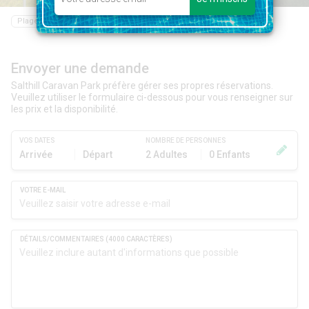
Plage
Restaurant
Epicerie
Randonnée
Piscine
Envoyer une demande
Salthill Caravan Park préfère gérer ses propres réservations.
Veuillez utiliser le formulaire ci-dessous pour vous renseigner sur
les prix et la disponibilité.
VOS DATES
NOMBRE DE PERSONNES
Arrivée
Départ
2 Adultes
0 Enfants