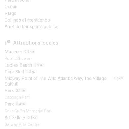
Parc national
Océan
Plage
Collines et montagnes
Arrêt de transports publics
Attractions locales
Museum
0.6
KM
Public Showers
Ladies Beach
0.9
KM
Pure Skill
1.2
KM
Midway Point of The Wild Atlantic Way, The Village
1.4
KM
Salthill
Park
2.1
KM
Cappagh Park
Park
2.4
KM
Celia Griffin Memorial Park
Art Gallery
3.1
KM
Galway Arts Centre