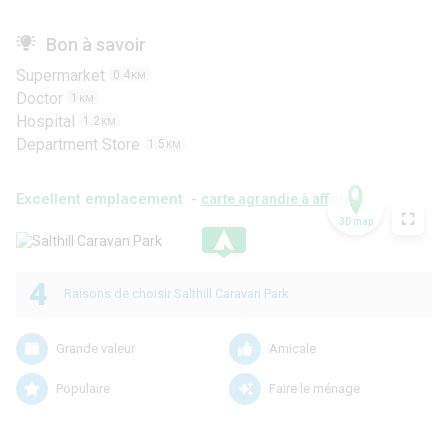
Bon à savoir
Supermarket
0.4
KM
Doctor
1
KM
Hospital
1.2
KM
Department Store
1.5
KM
Excellent emplacement -
carte agrandie à afficher
3D map
.
4
Raisons de choisir Salthill Caravan Park
Grande valeur
Amicale
Populaire
Faire le ménage