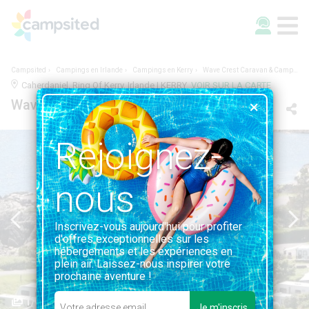
Campsited
Campings en Irlande
Campings en Kerry
Wave Crest Caravan & Camping Park
Caherdaniel, Ring Of Kerry, Irlande | KERRY
VOIR SUR LA CARTE
Wave Crest Caravan & Camping Park
Rejoignez-
nous
Inscrivez-vous aujourd'hui pour profiter
d'offres exceptionnelles sur les
hébergements et les expériences en
plein air. Laissez-nous inspirer votre
prochaine aventure !
1/3
Je m'inscris