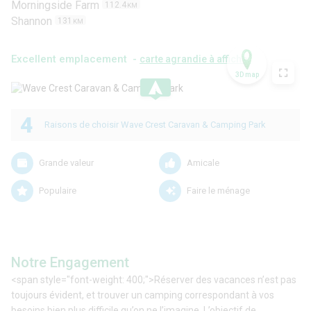
Morningside Farm
112.4
KM
Shannon
131
KM
Excellent emplacement -
carte agrandie à afficher
3D map
.
4
Raisons de choisir Wave Crest Caravan & Camping Park
Grande valeur
Amicale
Populaire
Faire le ménage
Notre Engagement
<span style="font-weight: 400;">Réserver des vacances n’est pas
toujours évident, et trouver un camping correspondant à vos
besoins bien plus difficile qu’on ne l’imagine. L’objectif de