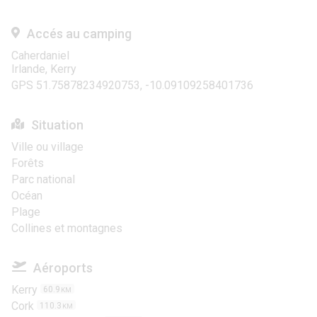
Accés au camping
Caherdaniel
Irlande, Kerry
GPS 51.75878234920753, -10.09109258401736
Situation
Ville ou village
Forêts
Parc national
Océan
Plage
Collines et montagnes
Aéroports
Kerry
60.9
KM
Cork
110.3
KM