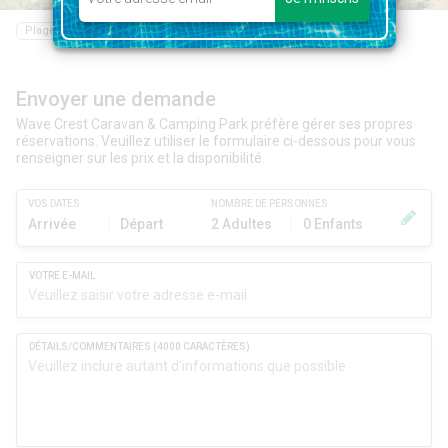
Plage
Restaurant
Epicerie
Randonnée
Navigazione
Envoyer une demande
Wave Crest Caravan & Camping Park préfère gérer ses propres
réservations. Veuillez utiliser le formulaire ci-dessous pour vous
renseigner sur les prix et la disponibilité.
VOS DATES
NOMBRE DE PERSONNES
Arrivée
Départ
2 Adultes
0 Enfants