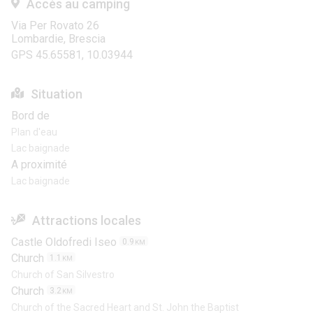
Accés au camping
Via Per Rovato 26
Lombardie, Brescia
GPS 45.65581, 10.03944
Situation
Bord de
Plan d'eau
Lac baignade
A proximité
Lac baignade
Attractions locales
Castle Oldofredi Iseo
0.9
KM
Church
1.1
KM
Church of San Silvestro
Church
3.2
KM
Church of the Sacred Heart and St. John the Baptist