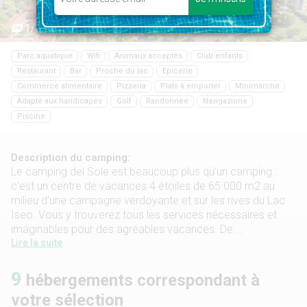
1/30
Parc aquatique
Wifi
Animaux acceptés
Club enfants
Restaurant
Bar
Proche du lac
Epicerie
Commerce alimentaire
Pizzeria
Plats à emporter
Minimarché
Adapté aux handicapés
Golf
Randonnée
Navigazione
Piscine
Description du camping:
Le camping del Sole est beaucoup plus qu’un camping :
c’est un centre de vacances 4 étoiles de 65 000 m2 au
milieu d’une campagne verdoyante et sur les rives du Lac
Iseo. Vous y trouverez tous les services nécessaires et
imaginables pour des agréables vacances. De ...
Lire la suite
9
hébergements correspondant à
votre sélection