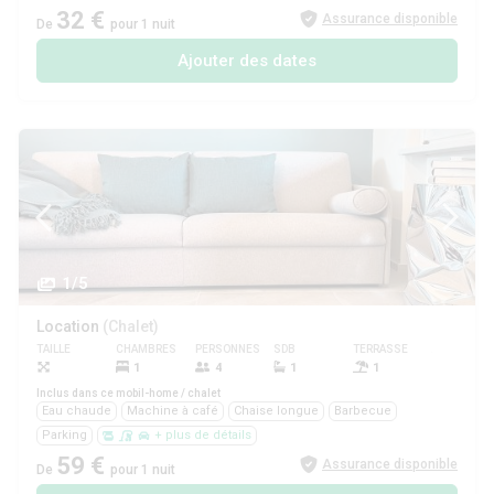
32 €
Assurance disponible
De
pour 1 nuit
Ajouter des dates
1/5
Location
(Chalet)
TAILLE
CHAMBRES
PERSONNES
SDB
TERRASSE
ANIMAUX
1
4
1
1
Non
Inclus dans ce mobil-home / chalet
Eau chaude
Machine à café
Chaise longue
Barbecue
Parking
+ plus de détails
59 €
Assurance disponible
De
pour 1 nuit