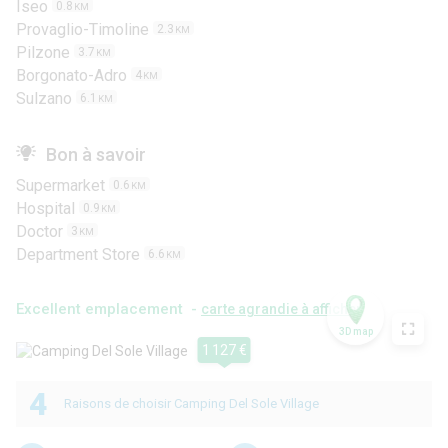
Iseo
0.8
KM
Provaglio-Timoline
2.3
KM
Pilzone
3.7
KM
Borgonato-Adro
4
KM
Sulzano
6.1
KM
Bon à savoir
Supermarket
0.6
KM
Hospital
0.9
KM
Doctor
3
KM
Department Store
6.6
KM
Excellent emplacement -
carte agrandie à afficher
3D map
1 127 €
4
Raisons de choisir Camping Del Sole Village