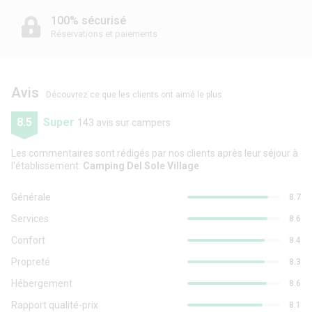
100% sécurisé
Réservations et paiements
Avis
Découvrez ce que les clients ont aimé le plus
8.5
Super
143 avis sur campers
Les commentaires sont rédigés par nos clients après leur séjour à
l'établissement:
Camping Del Sole Village
Générale
8.7
Services
8.6
Confort
8.4
Propreté
8.3
Hébergement
8.6
Rapport qualité-prix
8.1