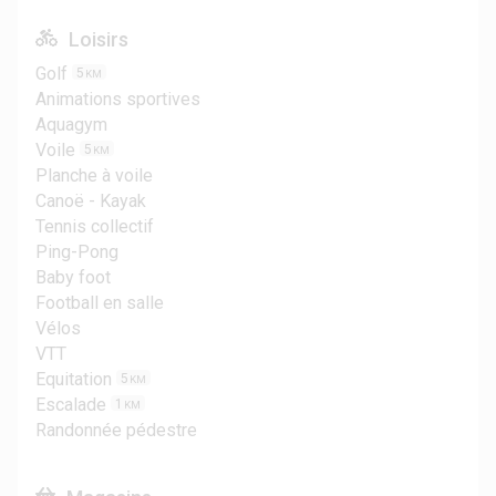
Loisirs
Golf
5
KM
Animations sportives
Aquagym
Voile
5
KM
Planche à voile
Canoë - Kayak
Tennis collectif
Ping-Pong
Baby foot
Football en salle
Vélos
VTT
Equitation
5
KM
Escalade
1
KM
Randonnée pédestre