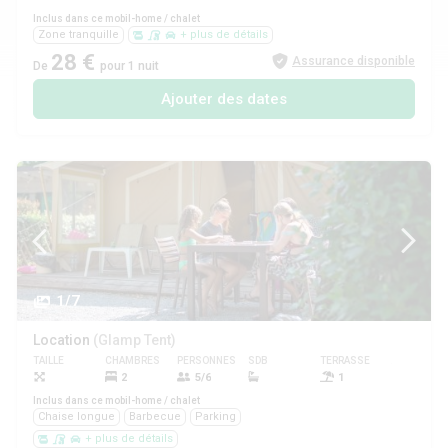
Inclus dans ce mobil-home / chalet
Zone tranquille
+ plus de détails
28 €
Assurance disponible
De
pour 1 nuit
Ajouter des dates
1/7
Location
(Glamp Tent)
TAILLE
CHAMBRES
PERSONNES
SDB
TERRASSE
ANIMAUX
2
5/6
1
Non
Inclus dans ce mobil-home / chalet
Chaise longue
Barbecue
Parking
+ plus de détails