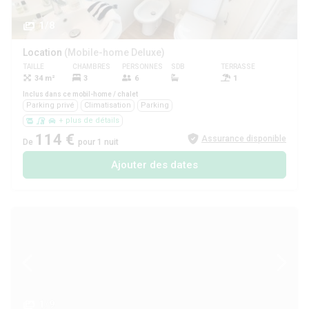
1/8
Location
(Mobile-home Deluxe)
TAILLE
CHAMBRES
PERSONNES
SDB
TERRASSE
ANIMAUX
34 m²
3
6
1
Inclus dans ce mobil-home / chalet
Parking privé
Climatisation
Parking
+ plus de détails
114 €
Assurance disponible
De
pour 1 nuit
Ajouter des dates
1/9