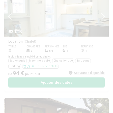
1/10
Location
(Chalet)
TAILLE
CHAMBRES
PERSONNES
SDB
TERRASSE
ANIMAUX
2
5/6
1
1
Non
Inclus dans ce mobil-home / chalet
Eau chaude
Machine à café
Chaise longue
Barbecue
Parking
+ plus de détails
94 €
Assurance disponible
De
pour 1 nuit
Ajouter des dates