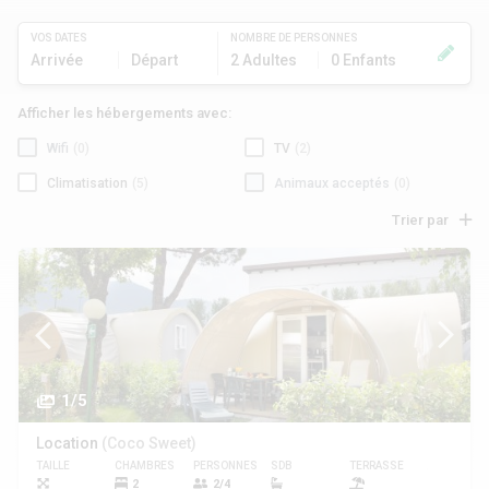
VOS DATES
NOMBRE DE PERSONNES
Arrivée
Départ
2 Adultes
0 Enfants
Afficher les hébergements avec:
Wifi
(0)
TV
(2)
Climatisation
(5)
Animaux acceptés
(0)
Trier par
1/5
Location
(Coco Sweet)
TAILLE
CHAMBRES
PERSONNES
SDB
TERRASSE
ANIMAUX
2
2/4