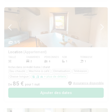
1/5
Location
(Appartement)
TAILLE
CHAMBRES
PERSONNES
SDB
TERRASSE
ANIMAUX
2
6
1
1
Non
Inclus dans ce mobil-home / chalet
Eau chaude
Machine à café
Climatisation
Télévision
Chaise longue
+ plus de détails
85 €
Assurance disponible
De
pour 1 nuit
Ajouter des dates