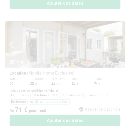
Ajouter des dates
1/6
Location
(Mobile-home Exclusive)
TAILLE
CHAMBRES
PERSONNES
SDB
TERRASSE
ANIMAUX
2
5/6
1
1
Non
Inclus dans ce mobil-home / chalet
Eau chaude
Machine à café
Climatisation
Chaise longue
Barbecue
+ plus de détails
71 €
Assurance disponible
De
pour 1 nuit
Ajouter des dates