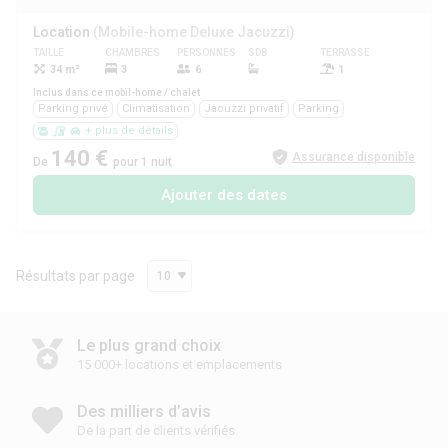
Location
(Mobile-home Deluxe Jacuzzi)
TAILLE
CHAMBRES
PERSONNES
SDB
TERRASSE
ANIMAUX
34 m²
3
6
1
Inclus dans ce mobil-home / chalet
Parking privé
Climatisation
Jacuzzi privatif
Parking
+ plus de détails
140 €
Assurance disponible
De
pour 1 nuit
Ajouter des dates
Résultats par page
10
Le plus grand choix
15 000+ locations et emplacements
Des milliers d’avis
De la part de clients vérifiés