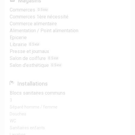
Magasins
Commerces
0.5
KM
Commerces 1ère nécessité
Commerce alimentaire
Alimentation / Point alimentation
Epicerie
Librairie
0.5
KM
Presse et journaux
Salon de coiffure
0.5
KM
Salon d'esthétique
0.5
KM
Installations
Blocs sanitaires communs
3
Séparé homme / femme
Douches
WC
Sanitaires enfants
Lavabos