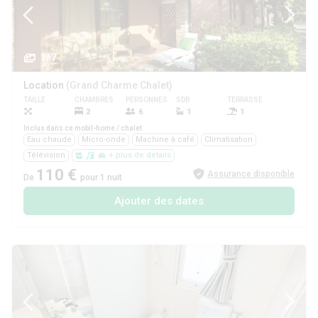
1/7
Location
(Grand Charme Chalet)
TAILLE
CHAMBRES
PERSONNES
SDB
TERRASSE
ANIMAUX
2
6
1
1
Non
Inclus dans ce mobil-home / chalet
Eau chaude
Micro-onde
Machine à café
Climatisation
Télévision
+ plus de détails
110 €
Assurance disponible
De
pour 1 nuit
Ajouter des dates