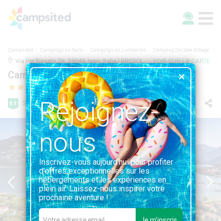
Campsited
Campings en Italie
Campings en Lombardie
Camping Del Sole Village
Via Per Rovato 26, 25049, Iseo, Italie | BRESCIA, LOMBARDIE
VOIR SUR LA CARTE
Camping Del Sole Village
Rejoignez-
Super
8.5
143 avis
nous
Inscrivez-vous aujourd'hui pour profiter
d'offres exceptionnelles sur les
hébergements et les expériences en
plein air. Laissez-nous inspirer votre
prochaine aventure !
Je m'inscris