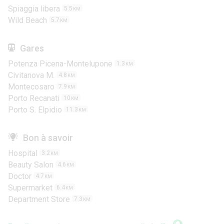
Spiaggia libera
5.5
KM
Wild Beach
5.7
KM
Gares
Potenza Picena-Montelupone
1.3
KM
Civitanova M.
4.8
KM
Montecosaro
7.9
KM
Porto Recanati
10
KM
Porto S. Elpidio
11.3
KM
Bon à savoir
Hospital
3.2
KM
Beauty Salon
4.6
KM
Doctor
4.7
KM
Supermarket
6.4
KM
Department Store
7.3
KM