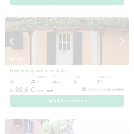
1/4
Location
(Appartement Viola)
TAILLE
CHAMBRES
PERSONNES
SDB
TERRASSE
ANIMAUX
1
5/6
1
92,6 €
Assurance disponible
De
pour 1 nuit
Ajouter des dates