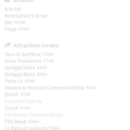
Situation
A la mer
Accès direct à la mer
Mer
0.3
KM
Plage
0.3
KM
Attractions locales
Torre di Sant'Anna
1.5
KM
Croce Panoramica
2.1
KM
Spiaggia libera
3.6
KM
Spiaggia libera
4.3
KM
Punta Lu
4.6
KM
Murales al molo sud Civitanova Marche
4.7
KM
Church
4.7
KM
Parrocchia Cristo Re
Church
5.1
KM
San Marone, Civitanova Marche
FKK Beach
5.3
KM
La Barca di Leonardo
5.4
KM