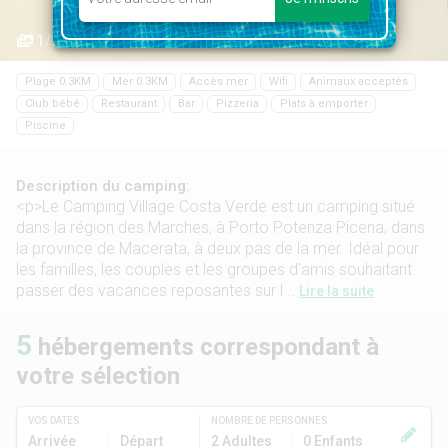
1/24
Plage 0.3KM
Mer 0.3KM
Accès mer
Wifi
Animaux acceptés
Club bébé
Restaurant
Bar
Pizzeria
Plats à emporter
Piscine
Description du camping:
<p>Le Camping Village Costa Verde est un camping situé
dans la région des Marches, à Porto Potenza Picena, dans
la province de Macerata, à deux pas de la mer. Idéal pour
les familles, les couples et les groupes d'amis souhaitant
passer des vacances reposantes sur l...
Lire la suite
5
hébergements correspondant à
votre sélection
VOS DATES
NOMBRE DE PERSONNES
Arrivée
Départ
2 Adultes
0 Enfants