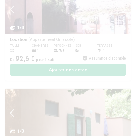
1/4
Location
(Appartement Girasole)
TAILLE
CHAMBRES
PERSONNES
SDB
TERRASSE
ANIMAUX
1
7/8
1
92,6 €
Assurance disponible
De
pour 1 nuit
Ajouter des dates
1/3