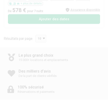
+ plus de détails
578 €
Assurance disponible
De
pour 7 nuits
Ajouter des dates
Résultats par page
10
Le plus grand choix
15 000+ locations et emplacements
Des milliers d’avis
De la part de clients vérifiés
100% sécurisé
Réservations et paiements