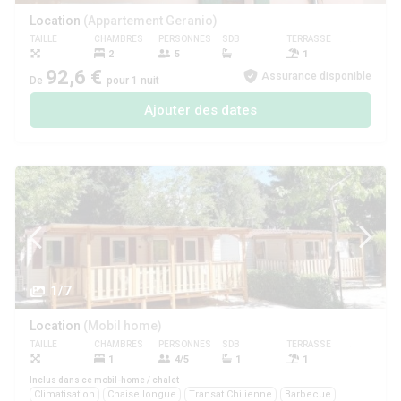
Location
(Appartement Geranio)
TAILLE
CHAMBRES
PERSONNES
SDB
TERRASSE
ANIMAUX
2
5
1
92,6 €
Assurance disponible
De
pour 1 nuit
Ajouter des dates
1/7
Location
(Mobil home)
TAILLE
CHAMBRES
PERSONNES
SDB
TERRASSE
ANIMAUX
1
4/5
1
1
Inclus dans ce mobil-home / chalet
Climatisation
Chaise longue
Transat Chilienne
Barbecue