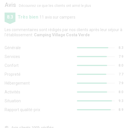
Avis
Découvrez ce que les clients ont aimé le plus
8.3
Très bien
11 avis sur campers
Les commentaires sont rédigés par nos clients après leur séjour à
l'établissement:
Camping Village Costa Verde
Générale
8.3
Services
7.9
Confort
8.0
Propreté
7.7
Hébergement
7.9
Activités
8.0
Situation
9.3
Rapport qualité-prix
8.9
Avis clients 100% vérifiés