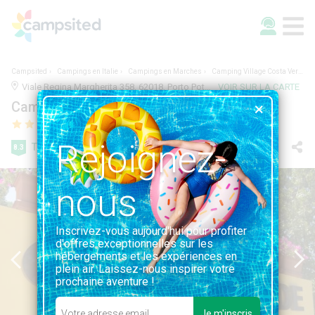
Campsited
Campings en Italie
Campings en Marches
Camping Village Costa Verde
Viale Regina Margherita 358, 62018, Porto Potenza Picena, Italie | MACERATA, MARCHES
VOIR SUR LA CARTE
Camping Village Costa Verde
Rejoignez-
Très bien
8.3
11 avis
nous
Inscrivez-vous aujourd'hui pour profiter
d'offres exceptionnelles sur les
hébergements et les expériences en
plein air. Laissez-nous inspirer votre
prochaine aventure !
Je m'inscris