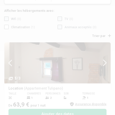
Afficher les hébergements avec:
Wifi
(0)
TV
(0)
Climatisation
(1)
Animaux acceptés
(0)
Trier par
1/3
Location
(Appartement Tulipano)
TAILLE
CHAMBRES
PERSONNES
SDB
TERRASSE
ANIMAUX
1
2
1
63,9 €
Assurance disponible
De
pour 1 nuit
Ajouter des dates