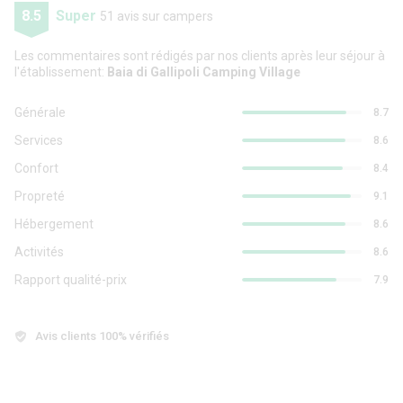
8.5
Super
51 avis sur campers
Les commentaires sont rédigés par nos clients après leur séjour à
l'établissement:
Baia di Gallipoli Camping Village
Générale
8.7
Services
8.6
Confort
8.4
Propreté
9.1
Hébergement
8.6
Activités
8.6
Rapport qualité-prix
7.9
Avis clients 100% vérifiés