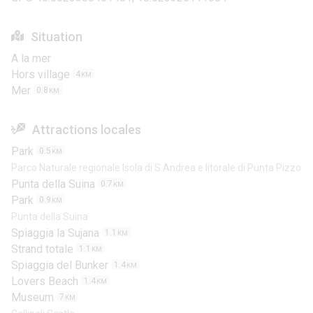
Situation
A la mer
Hors village
4
KM
Mer
0.8
KM
Attractions locales
Park
0.5
KM
Parco Naturale regionale Isola di S.Andrea e litorale di Punta Pizzo
Punta della Suina
0.7
KM
Park
0.9
KM
Punta della Suina
Spiaggia la Sujana
1.1
KM
Strand totale
1.1
KM
Spiaggia del Bunker
1.4
KM
Lovers Beach
1.4
KM
Museum
7
KM