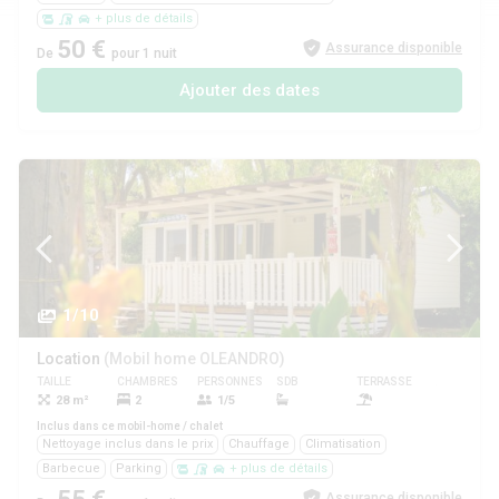
+ plus de détails
50 €
Assurance disponible
De
pour 1 nuit
Ajouter des dates
1/10
Location
(Mobil home OLEANDRO)
TAILLE
CHAMBRES
PERSONNES
SDB
TERRASSE
ANIMAUX
28 m²
2
1/5
Non
Inclus dans ce mobil-home / chalet
Nettoyage inclus dans le prix
Chauffage
Climatisation
Barbecue
Parking
+ plus de détails
Assurance disponible