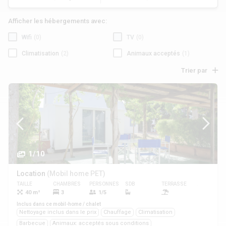
Afficher les hébergements avec:
Wifi
(0)
TV
(0)
Climatisation
(2)
Animaux acceptés
(1)
Trier par
1/10
Location
(Mobil home PET)
TAILLE
CHAMBRES
PERSONNES
SDB
TERRASSE
ANIMAUX
40 m²
3
1/5
Oui
Inclus dans ce mobil-home / chalet
Nettoyage inclus dans le prix
Chauffage
Climatisation
Barbecue
Animaux: acceptés sous conditions