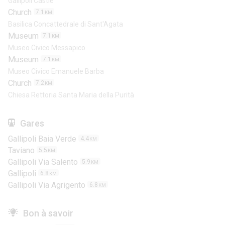
Gallipoli Castle
Church
7.1
KM
Basilica Concattedrale di Sant'Agata
Museum
7.1
KM
Museo Civico Messapico
Museum
7.1
KM
Museo Civico Emanuele Barba
Church
7.2
KM
Chiesa Rettoria Santa Maria della Purità
Gares
Gallipoli Baia Verde
4.4
KM
Taviano
5.5
KM
Gallipoli Via Salento
5.9
KM
Gallipoli
6.8
KM
Gallipoli Via Agrigento
6.8
KM
Bon à savoir