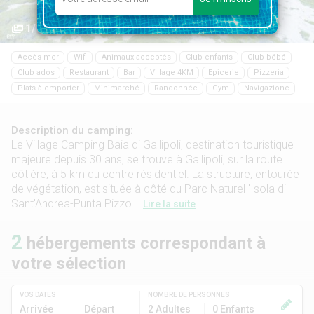
1/14
Accès mer
Wifi
Animaux acceptés
Club enfants
Club bébé
Club ados
Restaurant
Bar
Village 4KM
Epicerie
Pizzeria
Plats à emporter
Minimarché
Randonnée
Gym
Navigazione
Description du camping:
Le Village Camping Baia di Gallipoli, destination touristique
majeure depuis 30 ans, se trouve à Gallipoli, sur la route
côtière, à 5 km du centre résidentiel. La structure, entourée
de végétation, est située à côté du Parc Naturel 'Isola di
Sant'Andrea-Punta Pizzo...
Lire la suite
2
hébergements correspondant à
votre sélection
VOS DATES
NOMBRE DE PERSONNES
Arrivée
Départ
2 Adultes
0 Enfants