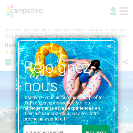
Campsited
Campings en Italie
Campings en Pouilles
Baia di Gallipoli Camping Village
Lit. S. Maria di Leuca S.P. 215 Km 0.100, 73014, Gallipoli, Italie | 6.5KM DE GALLIPOLI
VOIR SUR LA CARTE
Baia di Gallipoli Camping Village
Rejoignez-
Super
8.5
51 avis
nous
Inscrivez-vous aujourd'hui pour profiter
d'offres exceptionnelles sur les
hébergements et les expériences en
plein air. Laissez-nous inspirer votre
prochaine aventure !
Je m'inscris