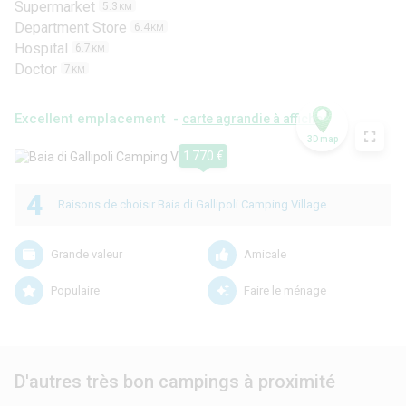
Supermarket
5.3
KM
Department Store
6.4
KM
Hospital
6.7
KM
Doctor
7
KM
Excellent emplacement -
carte agrandie à afficher
3D map
1 770 €
4
Raisons de choisir Baia di Gallipoli Camping Village
Grande valeur
Amicale
Populaire
Faire le ménage
D'autres très bon campings à proximité