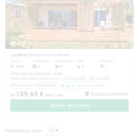
1/7
Location
(Mobil-home Mirea)
TAILLE
CHAMBRES
PERSONNES
SDB
TERRASSE
ANIMAUX
34 m²
2
5
2
1
Non
Inclus dans ce mobil-home / chalet
Nettoyage inclus dans le prix
Parking privé
Eau chaude
Micro-onde
Climatisation
+ plus de détails
189,65 €
Assurance disponible
De
pour 1 nuit
Ajouter des dates
Résultats par page
10