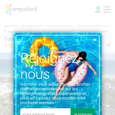
Campsited
Campings en Italie
Campings en Pouilles
Torre Rinalda Beach Camping & Resort
Via Simeone D’Antona, 1 Loc. Torre Rinalda (Marina di Lecce), 73100, Lecce, Italie | 14.7KM DE LECCE
VOIR SUR LA CARTE
Torre Rinalda Beach Camping & Resort
Rejoignez-
nous
Inscrivez-vous aujourd'hui pour profiter
d'offres exceptionnelles sur les
hébergements et les expériences en
plein air. Laissez-nous inspirer votre
prochaine aventure !
Je m'inscris