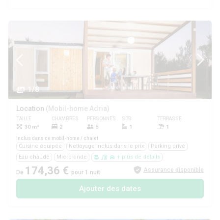
1/8
Location
(Mobil-home Adria)
TAILLE
CHAMBRES
PERSONNES
SDB
TERRASSE
ANIMAUX
30 m²
2
5
1
1
Non
Inclus dans ce mobil-home / chalet
Cuisine équipée
Nettoyage inclus dans le prix
Parking privé
Eau chaude
Micro-onde
+ plus de détails
174,36 €
Assurance disponible
De
pour 1 nuit
Ajouter des dates