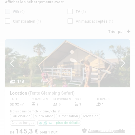
Afficher les hébergements avec:
Wifi
(0)
TV
(4)
Climatisation
(4)
Animaux acceptés
(1)
Trier par
1/8
Location
(Tente Glamping Safari)
TAILLE
CHAMBRES
PERSONNES
SDB
TERRASSE
ANIMAUX
32 m²
2
5
1
1
Oui
Inclus dans ce mobil-home / chalet
Eau chaude
Micro-onde
Climatisation
Télévision
Chaise longue
+ plus de détails
145,3 €
Assurance disponible
De
pour 1 nuit