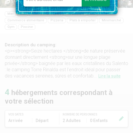
1/45
Mer
Wifi
Animaux acceptés
Restaurant
Bar
Commerce alimentaire
Pizzeria
Plats à emporter
Minimarché
Gym
Piscine
Description du camping:
<p><strong>Seize hectares </strong>de nature préservée
donnant directement <strong>sur une longue plage
privée</strong> baignée par les eaux cristallines du Salento
: le camping Torre Rinalda est l'endroit idéal pour passer
des vacances sereines, sûres et confortab...
Lire la suite
4
hébergements correspondant à
votre sélection
VOS DATES
NOMBRE DE PERSONNES
Arrivée
Départ
2 Adultes
0 Enfants