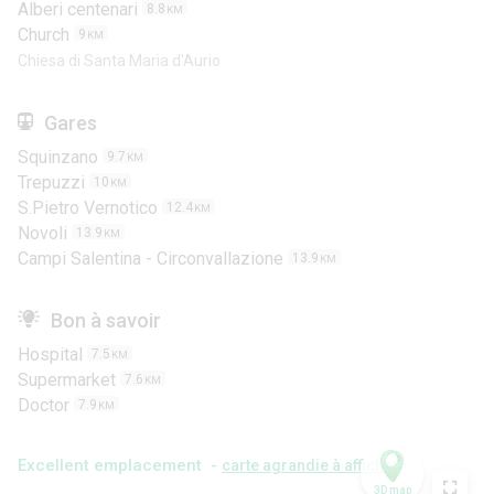
Alberi centenari
8.8
KM
Church
9
KM
Chiesa di Santa Maria d'Aurio
Gares
Squinzano
9.7
KM
Trepuzzi
10
KM
S.Pietro Vernotico
12.4
KM
Novoli
13.9
KM
Campi Salentina - Circonvallazione
13.9
KM
Bon à savoir
Hospital
7.5
KM
Supermarket
7.6
KM
Doctor
7.9
KM
Excellent emplacement -
carte agrandie à afficher
3D map