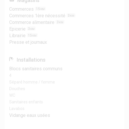
Magasins
Commerces
15
KM
Commerces 1ère nécessité
3
KM
Commerce alimentaire
3
KM
Epicerie
3
KM
Librairie
15
KM
Presse et journaux
Installations
Blocs sanitaires communs
4
Séparé homme / femme
Douches
WC
Sanitaires enfants
Lavabos
Vidange eaux usées