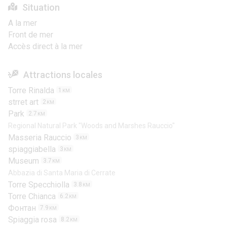
Situation
A la mer
Front de mer
Accès direct à la mer
Attractions locales
Torre Rinalda
1
KM
strret art
2
KM
Park
2.7
KM
Regional Natural Park "Woods and Marshes Rauccio"
Masseria Rauccio
3
KM
spiaggiabella
3
KM
Museum
3.7
KM
Abbazia di Santa Maria di Cerrate
Torre Specchiolla
3.8
KM
Torre Chianca
6.2
KM
Фонтан
7.9
KM
Spiaggia rosa
8.2
KM