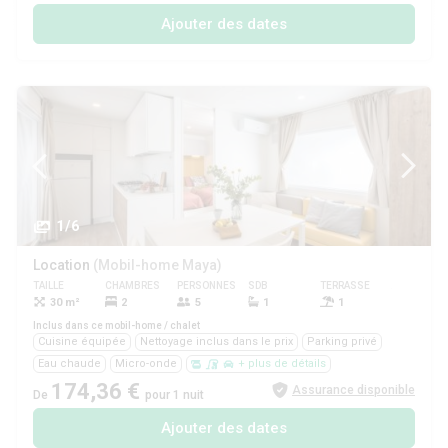
Ajouter des dates
1/6
Location
(Mobil-home Maya)
TAILLE
CHAMBRES
PERSONNES
SDB
TERRASSE
ANIMAUX
30 m²
2
5
1
1
Non
Inclus dans ce mobil-home / chalet
Cuisine équipée
Nettoyage inclus dans le prix
Parking privé
Eau chaude
Micro-onde
+ plus de détails
174,36 €
Assurance disponible
De
pour 1 nuit
Ajouter des dates