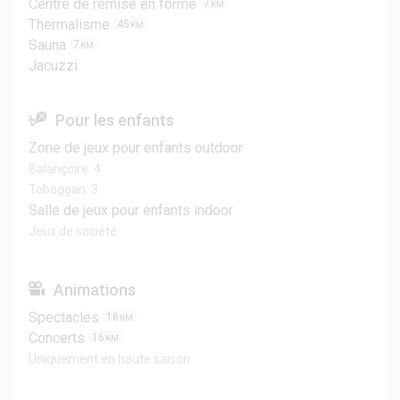
Centre de remise en forme
7
KM
Thermalisme
45
KM
Sauna
7
KM
Jacuzzi
Pour les enfants
Zone de jeux pour enfants outdoor
Balançoire: 4
Toboggan: 3
Salle de jeux pour enfants indoor
Jeux de société
Animations
Spectacles
16
KM
Concerts
16
KM
Uniquement en haute saison