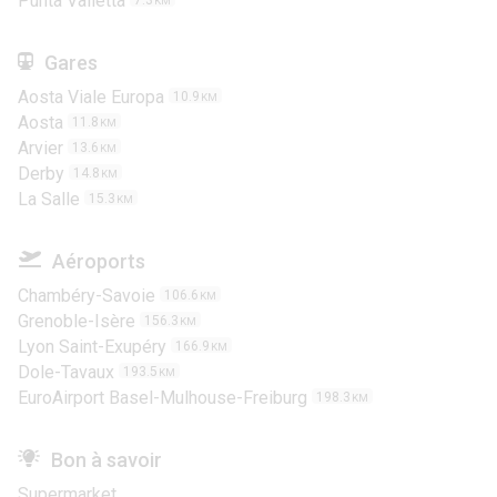
Punta Valletta
7.3
KM
Gares
Aosta Viale Europa
10.9
KM
Aosta
11.8
KM
Arvier
13.6
KM
Derby
14.8
KM
La Salle
15.3
KM
Aéroports
Chambéry-Savoie
106.6
KM
Grenoble-Isère
156.3
KM
Lyon Saint-Exupéry
166.9
KM
Dole-Tavaux
193.5
KM
EuroAirport Basel-Mulhouse-Freiburg
198.3
KM
Bon à savoir
Supermarket