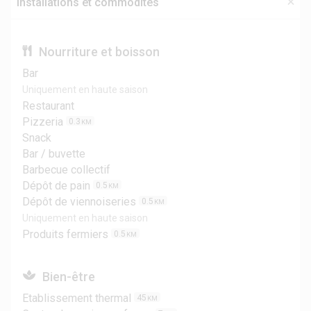
Installations et commodités
Nourriture et boisson
Bar
Uniquement en haute saison
Restaurant
Pizzeria
0.3
KM
Snack
Bar / buvette
Barbecue collectif
Dépôt de pain
0.5
KM
Dépôt de viennoiseries
0.5
KM
Uniquement en haute saison
Produits fermiers
0.5
KM
Bien-être
Etablissement thermal
45
KM