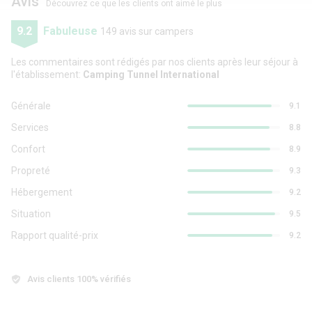
Avis
Découvrez ce que les clients ont aimé le plus
9.2
Fabuleuse
149 avis sur campers
Les commentaires sont rédigés par nos clients après leur séjour à
l'établissement:
Camping Tunnel International
Générale
9.1
Services
8.8
Confort
8.9
Propreté
9.3
Hébergement
9.2
Situation
9.5
Rapport qualité-prix
9.2
Avis clients 100% vérifiés