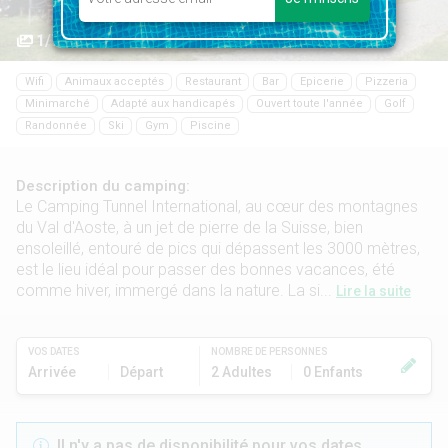
1/76
Wifi
Animaux acceptés
Restaurant
Bar
Epicerie
Pizzeria
Minimarché
Adapté aux handicapés
Ouvert toute l'année
Golf
Randonnée
Ski
Gym
Piscine
Description du camping:
Le Camping Tunnel International, au cœur des montagnes
du Val d'Aoste, à un jet de pierre de la Suisse, bien
ensoleillé, entouré de pics qui dépassent les 3000 mètres,
est le lieu idéal pour passer des bonnes vacances, été
comme hiver, immergé dans la nature. La si...
Lire la suite
VOS DATES
NOMBRE DE PERSONNES
Arrivée
Départ
2 Adultes
0 Enfants
Il n'y a pas de disponibilité pour vos dates