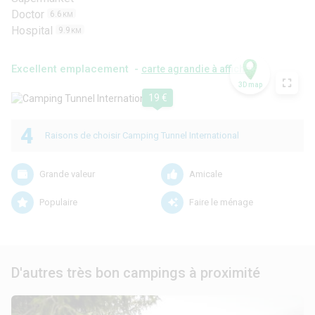
Doctor
6.6
KM
Hospital
9.9
KM
Excellent emplacement -
carte agrandie à afficher
3D map
19 €
4
Raisons de choisir Camping Tunnel International
Grande valeur
Amicale
Populaire
Faire le ménage
D'autres très bon campings à proximité