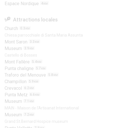
Espace Nordique
4
KM
Attractions locales
Church
0.3
KM
Chiesa parrocchiale di Santa Maria Assunta
Mont Saron
3.3
KM
Museum
3.9
KM
Castello di Bosses
Mont Fallère
5.4
KM
Punta chaligne
5.7
KM
Traforo del Menouve
5.8
KM
Champillon
5.9
KM
Crevacol
6.2
KM
Punta Metz
6.6
KM
Museum
7.1
KM
MAIN - Maison de l'Artisanat International
Museum
7.2
KM
Grand St.Bernard Hospice museum