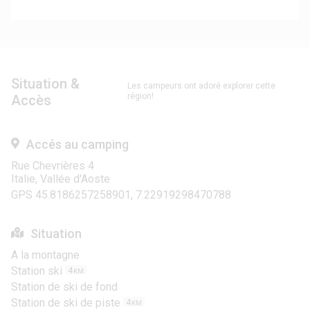
Situation &
Les campeurs ont adoré explorer cette
région!
Accès
Accés au camping
Rue Chevrières 4
Italie, Vallée d'Aoste
GPS 45.8186257258901, 7.22919298470788
Situation
A la montagne
Station ski
4
KM
Station de ski de fond
Station de ski de piste
4
KM