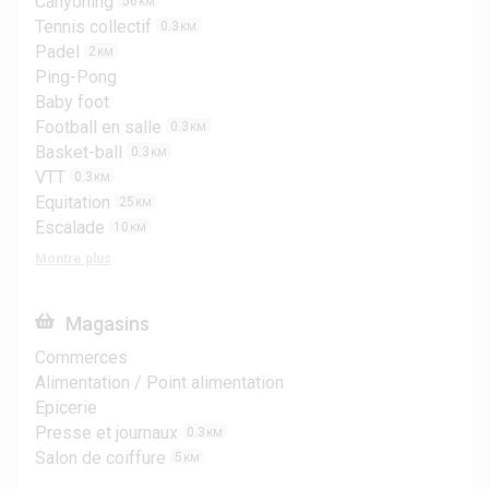
Canyoning
56
KM
Tennis collectif
0.3
KM
Padel
2
KM
Ping-Pong
Baby foot
Football en salle
0.3
KM
Basket-ball
0.3
KM
VTT
0.3
KM
Equitation
25
KM
Escalade
10
KM
Montre plus
Magasins
Commerces
Alimentation / Point alimentation
Epicerie
Presse et journaux
0.3
KM
Salon de coiffure
5
KM