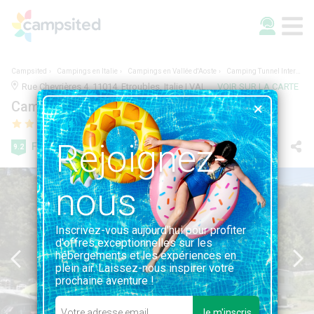
Campsited
Campings en Italie
Campings en Vallée d'Aoste
Camping Tunnel International
Rue Chevrières 4, 11014, Etroubles, Italie | VALLÉE D'AOSTE
VOIR SUR LA CARTE
Camping Tunnel International
Rejoignez-
Fabuleuse
9.2
149 avis
nous
Inscrivez-vous aujourd'hui pour profiter
d'offres exceptionnelles sur les
hébergements et les expériences en
plein air. Laissez-nous inspirer votre
prochaine aventure !
Je m'inscris