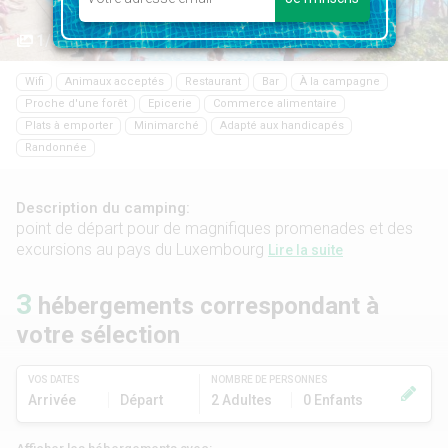
1/35
Wifi
Animaux acceptés
Restaurant
Bar
À la campagne
Proche d'une forêt
Epicerie
Commerce alimentaire
Plats à emporter
Minimarché
Adapté aux handicapés
Randonnée
Description du camping:
point de départ pour de magnifiques promenades et des
excursions au pays du Luxembourg
Lire la suite
3
hébergements correspondant à
votre sélection
VOS DATES
NOMBRE DE PERSONNES
Arrivée
Départ
2 Adultes
0 Enfants