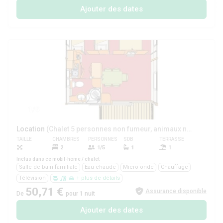
Ajouter des dates
1/5
Location
(Chalet 5 personnes non fumeur, animaux non admis)
TAILLE
CHAMBRES
PERSONNES
SDB
TERRASSE
ANIMAUX
2
1/5
1
1
Non
Inclus dans ce mobil-home / chalet
Salle de bain familiale
Eau chaude
Micro-onde
Chauffage
Télévision
+ plus de détails
50,71 €
Assurance disponible
De
pour 1 nuit
Ajouter des dates