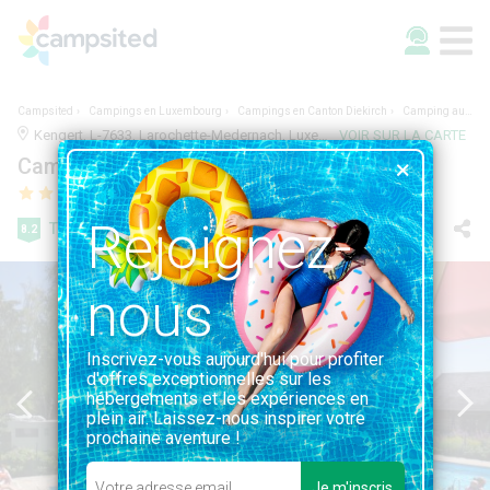
Campsited
Campings en Luxembourg
Campings en Canton Diekirch
Camping auf Kengert
Kengert, L-7633, Larochette-Medernach, Luxembourg | 1.3KM DE LAROCHETTE-MEDERNACH
VOIR SUR LA CARTE
Camping auf Kengert
Rejoignez-
Très bien
8.2
8 avis
nous
Inscrivez-vous aujourd'hui pour profiter
d'offres exceptionnelles sur les
hébergements et les expériences en
plein air. Laissez-nous inspirer votre
prochaine aventure !
Je m'inscris