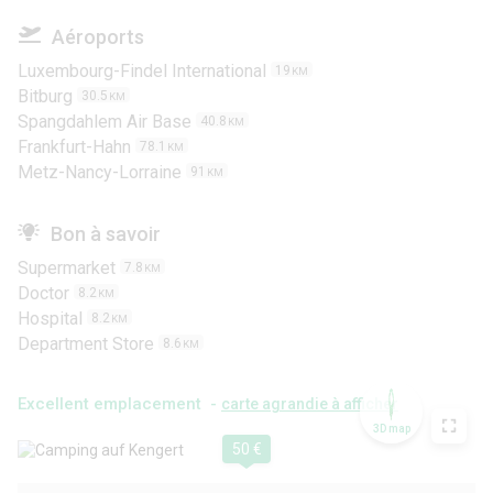
Aéroports
Luxembourg-Findel International
19
KM
Bitburg
30.5
KM
Spangdahlem Air Base
40.8
KM
Frankfurt-Hahn
78.1
KM
Metz-Nancy-Lorraine
91
KM
Bon à savoir
Supermarket
7.8
KM
Doctor
8.2
KM
Hospital
8.2
KM
Department Store
8.6
KM
Excellent emplacement -
carte agrandie à afficher
3D map
50 €