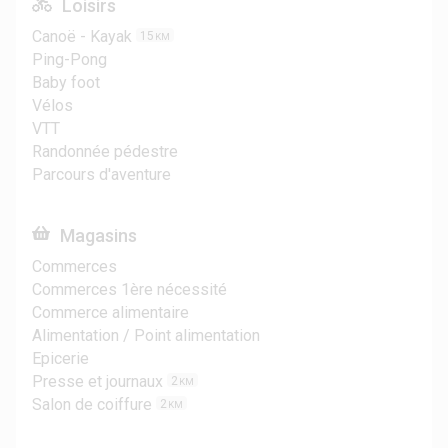
Loisirs
Canoë - Kayak
15
KM
Ping-Pong
Baby foot
Vélos
VTT
Randonnée pédestre
Parcours d'aventure
Magasins
Commerces
Commerces 1ère nécessité
Commerce alimentaire
Alimentation / Point alimentation
Epicerie
Presse et journaux
2
KM
Salon de coiffure
2
KM