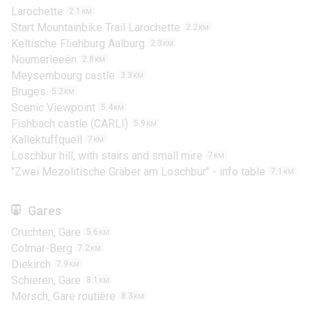
Larochette
2.1
KM
Start Mountainbike Trail Larochette
2.2
KM
Keltische Fliehburg Aalburg
2.3
KM
Noumerleeën
2.8
KM
Meysembourg castle
3.3
KM
Bruges
5.2
KM
Scenic Viewpoint
5.4
KM
Fishbach castle (CARLI)
5.9
KM
Kallektuffquell
7
KM
Loschbur hill, with stairs and small mire
7
KM
"Zwei Mezolitische Gräber am Loschbur" - info table
7.1
KM
Gares
Cruchten, Gare
5.6
KM
Colmar-Berg
7.2
KM
Diekirch
7.9
KM
Schieren, Gare
8.1
KM
Mersch, Gare routière
8.3
KM