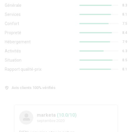
Générale
8.3
Services
8.1
Confort
7.5
Propreté
8.4
Hébergement
7.9
Activités
6.3
Situation
8.5
Rapport qualité-prix
8.1
Avis clients 100% vérifiés
marketa
(10.0/10)
septembre 2020