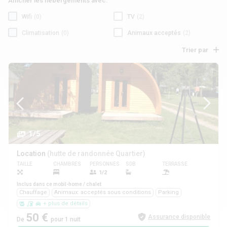
Afficher les hébergements avec:
Wifi
(0)
TV
(2)
Climatisation
(0)
Animaux acceptés
(2)
Trier par
1/5
Location
(hutte de randonnée Quartier)
TAILLE
CHAMBRES
PERSONNES
SDB
TERRASSE
ANIMAUX
1/2
Oui
Inclus dans ce mobil-home / chalet
Chauffage
Animaux: acceptés sous conditions
Parking
+ plus de détails
50 €
Assurance disponible
De
pour 1 nuit