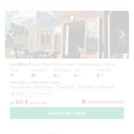
1/4
Location
(Chalet 'Aan de Bosrand' 4 personnnes fumeur/chien admis)
TAILLE
CHAMBRES
PERSONNES
SDB
TERRASSE
ANIMAUX
1
4
1
1
Oui
Inclus dans ce mobil-home / chalet
Eau chaude
Micro-onde
Chauffage
Télévision
Barbecue
+ plus de détails
60 €
Assurance disponible
De
pour 1 nuit
Ajouter des dates