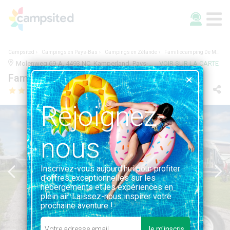
Campsited
Campings en Pays-Bas
Campings en Zélande
Familiecamping De Molenhoek
Molenweg 69-A, 4493 NC, Kamperland, Pays-Bas | 1.0KM DE KAMPERLAND
VOIR SUR LA CARTE
Familiecamping De Molenhoek
Rejoignez-
nous
Inscrivez-vous aujourd'hui pour profiter
d'offres exceptionnelles sur les
hébergements et les expériences en
plein air. Laissez-nous inspirer votre
prochaine aventure !
Je m'inscris