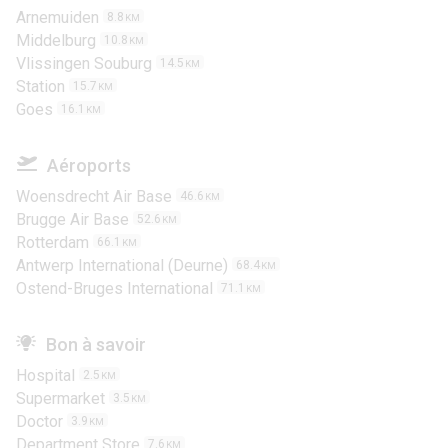
Arnemuiden
8.8
KM
Middelburg
10.8
KM
Vlissingen Souburg
14.5
KM
Station
15.7
KM
Goes
16.1
KM
Aéroports
Woensdrecht Air Base
46.6
KM
Brugge Air Base
52.6
KM
Rotterdam
66.1
KM
Antwerp International (Deurne)
68.4
KM
Ostend-Bruges International
71.1
KM
Bon à savoir
Hospital
2.5
KM
Supermarket
3.5
KM
Doctor
3.9
KM
Department Store
7.6
KM