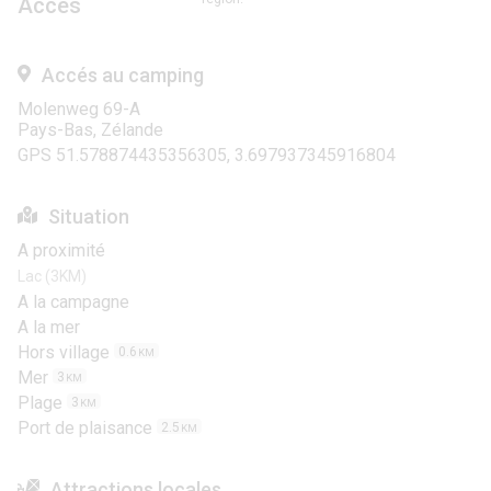
Accès
Accés au camping
Molenweg 69-A
Pays-Bas, Zélande
GPS 51.578874435356305, 3.697937345916804
Situation
A proximité
Lac (3KM)
A la campagne
A la mer
Hors village
0.6
KM
Mer
3
KM
Plage
3
KM
Port de plaisance
2.5
KM
Attractions locales