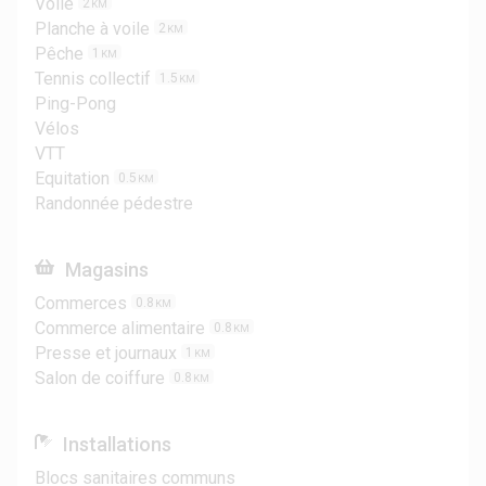
Voile
2
KM
Planche à voile
2
KM
Pêche
1
KM
Tennis collectif
1.5
KM
Ping-Pong
Vélos
VTT
Equitation
0.5
KM
Randonnée pédestre
Magasins
Commerces
0.8
KM
Commerce alimentaire
0.8
KM
Presse et journaux
1
KM
Salon de coiffure
0.8
KM
Installations
Blocs sanitaires communs