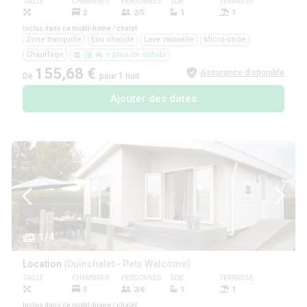
TAILLE
CHAMBRES
PERSONNES
SDB
TERRASSE
ANIMAUX
2
2/5
1
1
Oui
Inclus dans ce mobil-home / chalet
Zone tranquille
Eau chaude
Lave vaisselle
Micro-onde
Chauffage
+ plus de détails
155,68 €
Assurance disponible
De
pour 1 nuit
Ajouter des dates
1/4
Location
(Duinchalet - Pets Welcome)
TAILLE
CHAMBRES
PERSONNES
SDB
TERRASSE
ANIMAUX
3
2/6
1
1
Oui
Inclus dans ce mobil-home / chalet