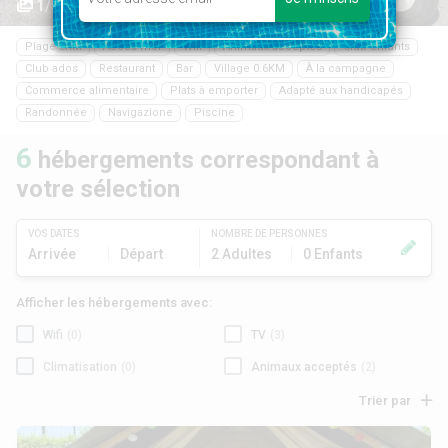
1/59
Plage 3KM
Accès mer
Wifi
Animaux acceptés
Club enfants
Club ados
Restaurant
Bar
Village 0.6KM
À la campagne
Commerce alimentaire
Plats à emporter
Adapté aux handicapés
Randonnée
Navigazione
Piscine
6
hébergements correspondant à
votre sélection
VOS DATES
NOMBRE DE PERSONNES
Arrivée
Départ
2 Adultes
0 Enfants
Afficher les hébergements avec:
Wifi
(0)
TV
(3)
Climatisation
(0)
Animaux acceptés
(2)
Trier par