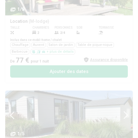
1/3
Location
(M-lodge)
TAILLE
CHAMBRES
PERSONNES
SDB
TERRASSE
ANIMAUX
2
2/4
Non
Inclus dans ce mobil-home / chalet
Chauffage
Auvent
Salon de jardin
Table de pique-nique
Barbecue
+ plus de détails
77 €
Assurance disponible
De
pour 1 nuit
Ajouter des dates
1/5