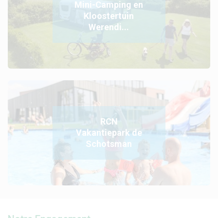
Mini-Camping en
Kloostertuin
Werendi...
RCN
Vakantiepark de
Schotsman