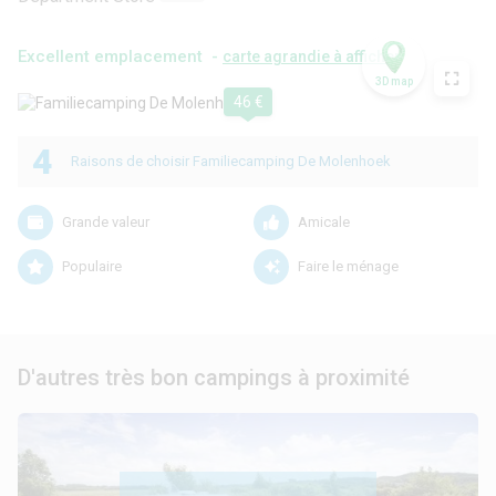
Excellent emplacement -
carte agrandie à afficher
3D map
46 €
4
Raisons de choisir Familiecamping De Molenhoek
Grande valeur
Amicale
Populaire
Faire le ménage
D'autres très bon campings à proximité