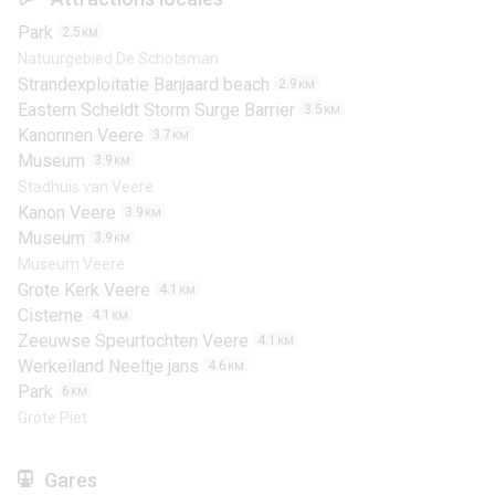
Park
2.5
KM
Natuurgebied De Schotsman
Strandexploitatie Banjaard beach
2.9
KM
Eastern Scheldt Storm Surge Barrier
3.5
KM
Kanonnen Veere
3.7
KM
Museum
3.9
KM
Stadhuis van Veere
Kanon Veere
3.9
KM
Museum
3.9
KM
Museum Veere
Grote Kerk Veere
4.1
KM
Cisterne
4.1
KM
Zeeuwse Speurtochten Veere
4.1
KM
Werkeiland Neeltje jans
4.6
KM
Park
6
KM
Grote Piet
Gares