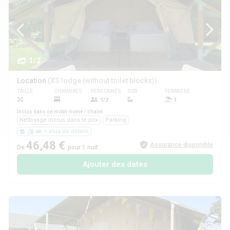
1/2
Location
(XS lodge (without toilet blocks))
TAILLE
CHAMBRES
PERSONNES
SDB
TERRASSE
ANIMAUX
1/2
1
Non
Inclus dans ce mobil-home / chalet
Nettoyage inclus dans le prix
Parking
+ plus de détails
46,48 €
Assurance disponible
De
pour 1 nuit
Ajouter des dates