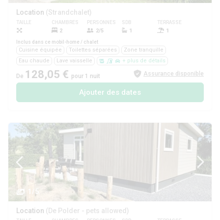
Location
(Strandchalet)
TAILLE
CHAMBRES
PERSONNES
SDB
TERRASSE
ANIMAUX
2
2/5
1
1
Non
Inclus dans ce mobil-home / chalet
Cuisine équipée
Toilettes séparées
Zone tranquille
Eau chaude
Lave vaisselle
+ plus de détails
128,05 €
Assurance disponible
De
pour 1 nuit
Ajouter des dates
1/5
Location
(De Polder - pets allowed)