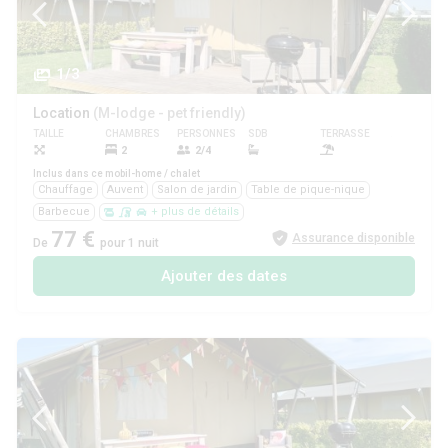
1/3
Location
(M-lodge - pet friendly)
TAILLE
CHAMBRES
PERSONNES
SDB
TERRASSE
ANIMAUX
2
2/4
Non
Inclus dans ce mobil-home / chalet
Chauffage
Auvent
Salon de jardin
Table de pique-nique
Barbecue
+ plus de détails
77 €
Assurance disponible
De
pour 1 nuit
Ajouter des dates