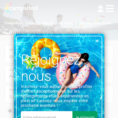
Campsited
Campings dans Pays de Galles
Campings dans South Wales
Campings dans South Wales
PAYS, RÉGION, DÉPARTEMENT, VILLE OU CAMPING
Rejoignez-
nous
VOS DATES
Arrivée
Départ
Inscrivez-vous aujourd'hui pour profiter
NOMBRE DE PERSONNES
d'offres exceptionnelles sur les
hébergements et les expériences en
2 Adultes
0 Enfants
plein air. Laissez-nous inspirer votre
prochaine aventure !
Location
Emplacement
mobil-home, chalet...
Tente, camping car...
Je m'inscris