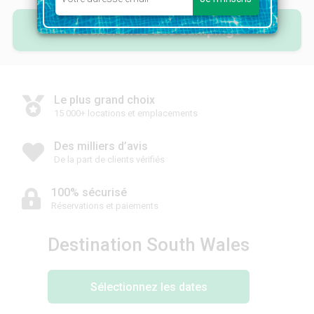
Recherchez des campings
Le plus grand choix
15 000+ locations et emplacements
Des milliers d’avis
De la part de clients vérifiés
100% sécurisé
Réservations et paiements
Destination South Wales
Sélectionnez les dates