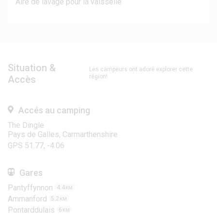
Aire de lavage pour la vaisselle
Situation &
Les campeurs ont adoré explorer cette
région!
Accès
Accés au camping
The Dingle
Pays de Galles, Carmarthenshire
GPS 51.77, -4.06
Gares
Pantyffynnon
4.4
KM
Ammanford
5.2
KM
Pontarddulais
6
KM