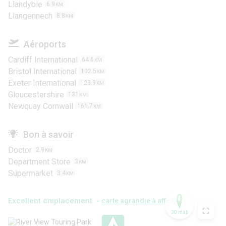
Llandybie
6.9
KM
Llangennech
8.8
KM
Aéroports
Cardiff International
64.6
KM
Bristol International
102.5
KM
Exeter International
123.9
KM
Gloucestershire
131
KM
Newquay Cornwall
161.7
KM
Bon à savoir
Doctor
2.9
KM
Department Store
3
KM
Supermarket
3.4
KM
Excellent emplacement -
carte agrandie à afficher
3D map
.