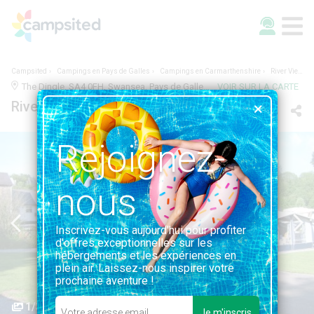
Campsited
Campings en Pays de Galles
Campings en Carmarthenshire
River View Touring Park
The Dingle, SA4 0FH, Swansea, Pays de Galles | 18.4KM DE SWANSEA
VOIR SUR LA CARTE
River View Touring Park
Rejoignez-
nous
Inscrivez-vous aujourd'hui pour profiter
d'offres exceptionnelles sur les
hébergements et les expériences en
plein air. Laissez-nous inspirer votre
prochaine aventure !
1/3
Je m'inscris