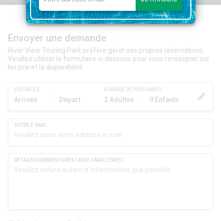
Envoyer une demande
River View Touring Park préfère gérer ses propres réservations.
Veuillez utiliser le formulaire ci-dessous pour vous renseigner sur
les prix et la disponibilité.
VOS DATES
NOMBRE DE PERSONNES
Arrivée
Départ
2 Adultes
0 Enfants