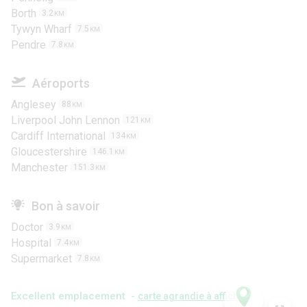
Borth
3.2
KM
Tywyn Wharf
7.5
KM
Pendre
7.8
KM
Aéroports
Anglesey
88
KM
Liverpool John Lennon
121
KM
Cardiff International
134
KM
Gloucestershire
146.1
KM
Manchester
151.3
KM
Bon à savoir
Doctor
3.9
KM
Hospital
7.4
KM
Supermarket
7.8
KM
Excellent emplacement -
carte agrandie à afficher