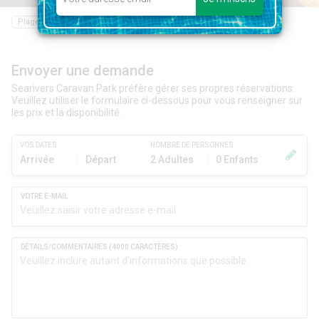
Plage
Bar
Piscine
Envoyer une demande
Searivers Caravan Park préfère gérer ses propres réservations.
Veuillez utiliser le formulaire ci-dessous pour vous renseigner sur
les prix et la disponibilité.
VOS DATES
NOMBRE DE PERSONNES
Arrivée
Départ
2 Adultes
0 Enfants