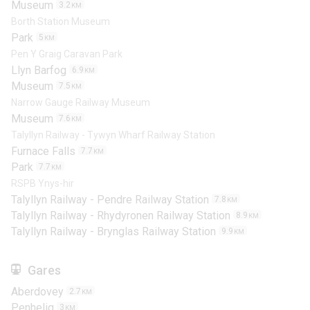
Museum
3.2
KM
Borth Station Museum
Park
5
KM
Pen Y Graig Caravan Park
Llyn Barfog
6.9
KM
Museum
7.5
KM
Narrow Gauge Railway Museum
Museum
7.6
KM
Talyllyn Railway - Tywyn Wharf Railway Station
Furnace Falls
7.7
KM
Park
7.7
KM
RSPB Ynys-hir
Talyllyn Railway - Pendre Railway Station
7.8
KM
Talyllyn Railway - Rhydyronen Railway Station
8.9
KM
Talyllyn Railway - Brynglas Railway Station
9.9
KM
Gares
Aberdovey
2.7
KM
Penhelig
3
KM