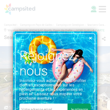
Campsited
Campings en Pays de Galles
Campings en Ceredigion
Searivers Caravan Park
Ynyslas Beach, SY24 5JZ, Borth, Pays de Galles | 3.5KM DE BORTH
VOIR SUR LA CARTE
Searivers Caravan Park
Rejoignez-
nous
Inscrivez-vous aujourd'hui pour profiter
d'offres exceptionnelles sur les
hébergements et les expériences en
plein air. Laissez-nous inspirer votre
prochaine aventure !
1/3
Je m'inscris