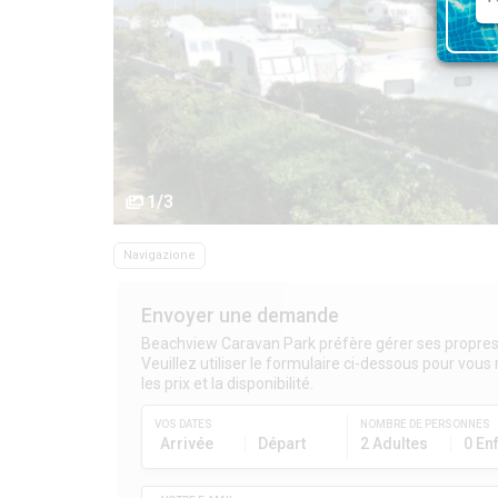
1/3
Navigazione
Envoyer une demande
Beachview Caravan Park préfère gérer ses propres
Veuillez utiliser le formulaire ci-dessous pour vous
les prix et la disponibilité.
VOS DATES
NOMBRE DE PERSONNES
Arrivée
Départ
2 Adultes
0 En