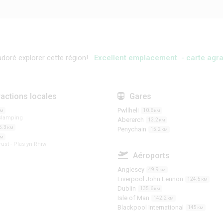
doré explorer cette région!
Excellent emplacement -
carte agra
ractions locales
Gares
Pwllheli
10.6
KM
KM
Glamping
Abererch
13.2
KM
5.3
KM
Penychain
15.2
KM
KM
rust - Plas yn Rhiw
Aéroports
Anglesey
49.9
KM
Liverpool John Lennon
124.5
KM
Dublin
135.6
KM
Isle of Man
142.2
KM
Blackpool International
145
KM