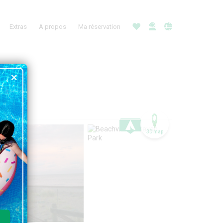
Extras
A propos
Ma réservation
3D map