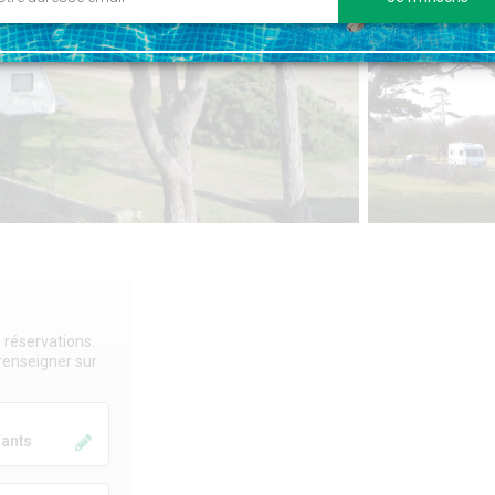
 réservations.
 renseigner sur
fants