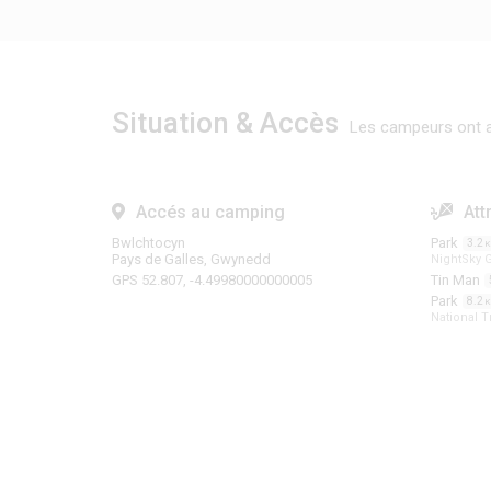
Situation & Accès
Les campeurs ont a
Accés au camping
Att
Bwlchtocyn
Park
3.2
Pays de Galles, Gwynedd
NightSky 
GPS 52.807, -4.49980000000005
Tin Man
Park
8.2
National T