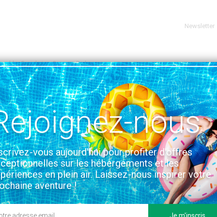
Newsletter
ynedd
Beachview Caravan Park
KM DE ABERSOCH
VOIR SUR LA CARTE
Rejoignez-nous
tion & Accès
scrivez-vous aujourd'hui pour profiter d'offres
ceptionnelles sur les hébergements et les
périences en plein air. Laissez-nous inspirer votre
ochaine aventure !
Je m'inscris