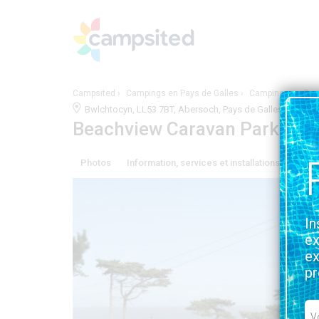
Campsited
Campings en Pays de Galles
Campings en Gw
Bwlchtocyn, LL53 7BT, Abersoch, Pays de Galles | 2.0
Beachview Caravan Park
Photos
Information, services et installations
Situa
In
ex
ex
pr