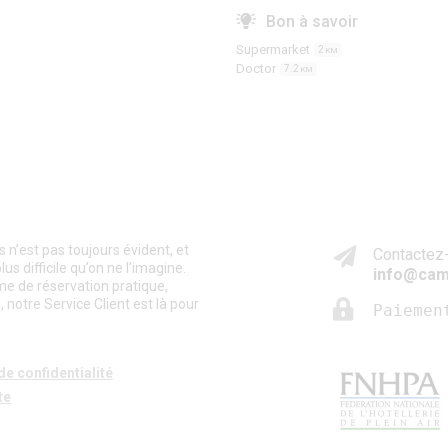
Bon à savoir
Supermarket
2
KM
Doctor
7.2
KM
n’est pas toujours évident, et
Contactez-
s difficile qu’on ne l’imagine.
info@cam
me de réservation pratique,
 notre Service Client est là pour
Paiemen
de confidentialité
te