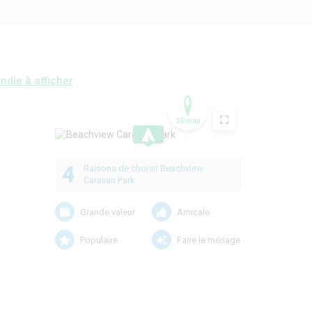
ndie à afficher
3D map
.
4
Raisons de choisir Beachview
Caravan Park
Grande valeur
Amicale
Populaire
Faire le ménage