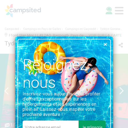
Campsited
Campings en Pays de Galles
Campings en Gwynedd
Tyddyn Goronwy Camping Park
Fford Glan Mor, LL43 2AQ, Barmouth, Pays de Galles | 6.0KM DE BARMOUTH
VOIR SUR LA CARTE
Tyddyn Goronwy Camping Park
Rejoignez-
nous
Inscrivez-vous aujourd'hui pour profiter
d'offres exceptionnelles sur les
hébergements et les expériences en
plein air. Laissez-nous inspirer votre
prochaine aventure !
1/3
Je m'inscris