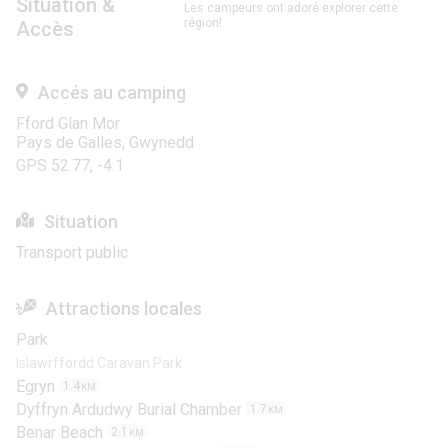
Situation &
Les campeurs ont adoré explorer cette
région!
Accès
Accés au camping
Fford Glan Mor
Pays de Galles, Gwynedd
GPS 52.77, -4.1
Situation
Transport public
Attractions locales
Park
Islawrffordd Caravan Park
Egryn
1.4
KM
Dyffryn Ardudwy Burial Chamber
1.7
KM
Benar Beach
2.1
KM