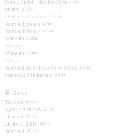
Cors y Gedol - Neolithic Site
2.5
KM
Church
3.5
KM
St Mary & St Bodfan’s Church
Barmouth beach
4.6
KM
Barmouth Beach
6.1
KM
Museum
6.5
KM
Tŷ Gwyn
Museum
6.5
KM
Tŷ Crwn
Barmouth Boat Trips North Wales
6.6
KM
Ceinewydd Hideaway
6.8
KM
Gares
Talybont
0.4
KM
Dyffryn Ardudwy
2.1
KM
Llanaber
3.5
KM
Llanbedr (LBR)
5.6
KM
Barmouth
6.1
KM