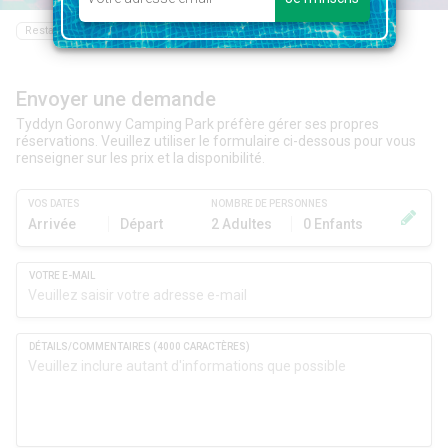
Restaurant
Bar
Epicerie
Piscine
Envoyer une demande
Tyddyn Goronwy Camping Park préfère gérer ses propres
réservations. Veuillez utiliser le formulaire ci-dessous pour vous
renseigner sur les prix et la disponibilité.
VOS DATES
NOMBRE DE PERSONNES
Arrivée
Départ
2 Adultes
0 Enfants