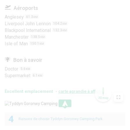
Aéroports
Anglesey
61.3
KM
Liverpool John Lennon
104.2
KM
Blackpool International
132.3
KM
Manchester
138.5
KM
Isle of Man
150.1
KM
Bon à savoir
Doctor
5.6
KM
Supermarket
6.1
KM
Excellent emplacement -
carte agrandie à afficher
3D map
.
4
Raisons de choisir Tyddyn Goronwy Camping Park