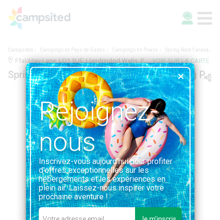
Campsited
Campings en Pays de Galles
Campings en Powys
Spring Rock Caravan, Camping & Glamping Park
Ffalddau Lane, LD1 5UE, Llandrindod Wells, Pays de Galles | 7.0KM DE LLANDRINDOD WELLS
VOIR SUR LA CARTE
Spring Rock Caravan, Camping & Glamping Park
Rejoignez-
nous
Inscrivez-vous aujourd'hui pour profiter
d'offres exceptionnelles sur les
hébergements et les expériences en
plein air. Laissez-nous inspirer votre
prochaine aventure !
1/0
Je m'inscris