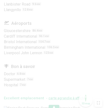
Llanbister Road
9.6
KM
Llangynllo
12.8
KM
Aéroports
Gloucestershire
86.4
KM
Cardiff International
96.1
KM
Bristol International
104.7
KM
Birmingham International
106.5
KM
Liverpool John Lennon
123
KM
Bon à savoir
Doctor
6.8
KM
Supermarket
7
KM
Hospital
7
KM
Excellent emplacement -
carte agrandie à afficher
3D map