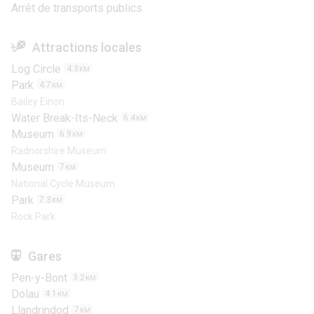
Arrêt de transports publics
Attractions locales
Log Circle
4.3
KM
Park
4.7
KM
Bailey Einon
Water Break-Its-Neck
6.4
KM
Museum
6.9
KM
Radnorshire Museum
Museum
7
KM
National Cycle Museum
Park
7.3
KM
Rock Park
Gares
Pen-y-Bont
3.2
KM
Dolau
4.1
KM
Llandrindod
7
KM