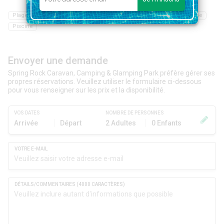
Plage
Restaurant
Bar
Epicerie
Randonnée
Navigazione
Piscine
Envoyer une demande
Spring Rock Caravan, Camping & Glamping Park préfère gérer ses
propres réservations. Veuillez utiliser le formulaire ci-dessous
pour vous renseigner sur les prix et la disponibilité.
VOS DATES
NOMBRE DE PERSONNES
Arrivée
Départ
2 Adultes
0 Enfants