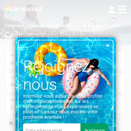
Campsited
Campings dans Slovaquie
Campings dans Prešov
Campings dans Prešov
PAYS, RÉGION, DÉPARTEMENT, VILLE OU CAMPING
Rejoignez-
nous
VOS DATES
Arrivée
Départ
Inscrivez-vous aujourd'hui pour profiter
NOMBRE DE PERSONNES
d'offres exceptionnelles sur les
hébergements et les expériences en
2 Adultes
0 Enfants
plein air. Laissez-nous inspirer votre
prochaine aventure !
Location
Emplacement
mobil-home, chalet...
Tente, camping car...
Je m'inscris