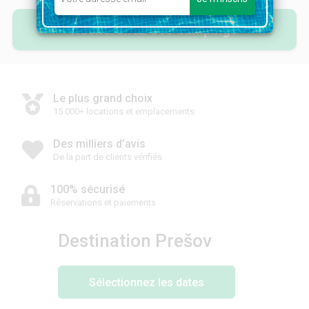
Recherchez des campings
Le plus grand choix
15 000+ locations et emplacements
Des milliers d’avis
De la part de clients vérifiés
100% sécurisé
Réservations et paiements
Destination Prešov
Sélectionnez les dates