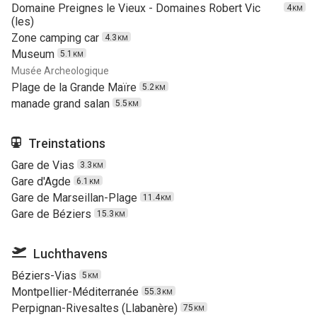
Domaine Preignes le Vieux - Domaines Robert Vic
4
KM
(les)
Zone camping car
4.3
KM
Museum
5.1
KM
Musée Archeologique
Plage de la Grande Maïre
5.2
KM
manade grand salan
5.5
KM
Treinstations
Gare de Vias
3.3
KM
Gare d'Agde
6.1
KM
Gare de Marseillan-Plage
11.4
KM
Gare de Béziers
15.3
KM
Luchthavens
Béziers-Vias
5
KM
Montpellier-Méditerranée
55.3
KM
Perpignan-Rivesaltes (Llabanère)
75
KM