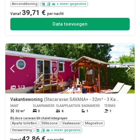
Airconditioning
+ meer gegevens
39,71 €
Vanaf
per nacht
Data toevoegen
1/3
Vakantiewoning
(Stacaravan SAVANA+ - 32m² - 3 Kamer Airconditioning)
MAAT
SLAAPKAMERS
SLAAPPLAATSEN
BADKAMERS
TERRAS
HUISDIE
32 m²
3
6
1
1
Ja
Bij deze caravan/dit chalet inbegrepen
Aparte toiletten
Stiltezone
Vaatwasser
Magnetron
Verwarming
+ meer gegevens
42,86 €