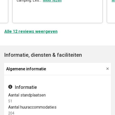
camping. Les...
Meer lezen
M
Alle 12 reviews weergeven
Informatie, diensten & faciliteiten
Algemene informatie
Informatie
Aantal standplaatsen
51
Aantal huuraccommodaties
204