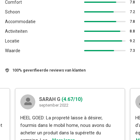
Comfort
7.8
Schoon
7.2
Accommodatie
7.8
Activiteiten
8.8
Locatie
9.2
Waarde
7.3
100% geverifieerde reviews van klanten
SARAH G
(4.67/10)
september 2022
HEEL GOED: La propreté laisse à désirer,
HE
et
fourmis dans le mobil home, nous avons du
d’
acheter un produit dans la supérette du
éq