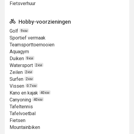
Fietsverhuur
Hobby-voorzieningen
Golf
9
KM
Sportief vermaak
Teamsporttoernooien
Aquagym
Duiken
9
KM
Watersport
2
KM
Zeilen
2
KM
Surfen
2
KM
Vissen
0.7
KM
Kano en kajak
40
KM
Canyoning
40
KM
Tafeltennis
Tafelvoetbal
Fietsen
Mountainbiken