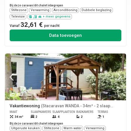
Bij deze caravan/dit chalet inbegrepen
Stiltezone
Verwarming
Airconditioning
Dubbele beglazing
Televisie
+ meer gegevens
32,61 €
Vanaf
per nacht
Data toevoegen
1/3
Vakantiewoning
(Stacaravan WANDA - 34m² - 2 slaapkamers - 2 badkamers)
MAAT
SLAAPKAMERS
SLAAPPLAATSEN
BADKAMERS
TERRAS
HUISDIE
34 m²
2
4
2
1
Ja
Bij deze caravan/dit chalet inbegrepen
Uitgeruste keuken
Stiltezone
Warm water
Verwarming