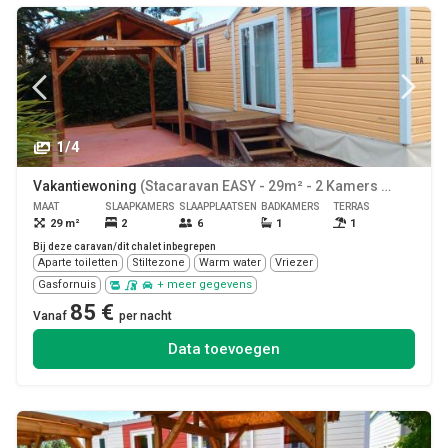
1/4
Vakantiewoning
(Stacaravan EASY - 29m² - 2 Kamers + Airconditioning)
MAAT
SLAAPKAMERS
SLAAPPLAATSEN
BADKAMERS
TERRAS
HUISDIE
29 m²
2
6
1
1
Ja
Bij deze caravan/dit chalet inbegrepen
Aparte toiletten
Stiltezone
Warm water
Vriezer
Gasfornuis
+ meer gegevens
85 €
Vanaf
per nacht
Data toevoegen