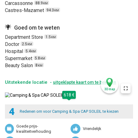
Carcassonne
88.9
KM
Castres-Mazamet
94.3
KM
Goed om te weten
Department Store
1.5
KM
Doctor
2.5
KM
Hospital
5.4
KM
Supermarket
5.8
KM
Beauty Salon
8
KM
Uitstekende locatie -
uitgeklapte kaart om te bekijken
3D map
618 €
4
Redenen om voor Camping & Spa CAP SOLEIL te kiezen
Goede prijs-
Vriendelijk
kwaliteitverhouding