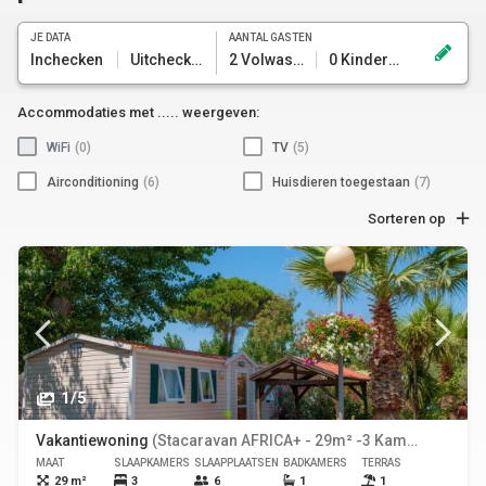
JE DATA
AANTAL GASTEN
Inchecken
Uitchecken
2 Volwassenen
0 Kinderen
Accommodaties met ..... weergeven:
WiFi
(0)
TV
(5)
Airconditioning
(6)
Huisdieren toegestaan
(7)
Sorteren op
1/5
Vakantiewoning
(Stacaravan AFRICA+ - 29m² -3 Kamers + Airconditioning)
MAAT
SLAAPKAMERS
SLAAPPLAATSEN
BADKAMERS
TERRAS
HUISDIE
29 m²
3
6
1
1
Ja