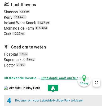
Luchthavens
Shannon
42.5
KM
Kerry
111.6
KM
Ireland West Knock
112.7
KM
Morningside Farm
115.4
KM
Cork
120.5
KM
Goed om te weten
Hospital
6.9
KM
Supermarket
7.6
KM
Doctor
7.7
KM
Uitstekende locatie -
uitgeklapte kaart om te bekijken
3D map
.
4
Redenen om voor Lakeside Holiday Park te kiezen