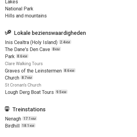
Lakes
National Park
Hills and mountains
Lokale bezienswaardigheden
Inis Cealtra (Holy Island)
2.4
KM
The Dane's Den Cave
8
KM
Park
8.6
KM
Clare Walking Tours
Graves of the Leinstermen
8.6
KM
Church
8.7
KM
St Cronan's Church
Lough Derg Boat Tours
9.5
KM
Treinstations
Nenagh
17.1
KM
Birdhill
18.1
KM