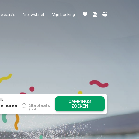
e extra's
Nieuwsbrief
Mijn boeking
IE
CAMPINGS
se huren
Staplaats
ZOEKEN
Tent...