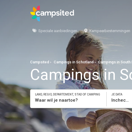
Speciale aanbiedingen
Kampeerbestemmingen
Campsited
Campings in Schotland
Campings in South 
Campings in S
LAND, REGIO, DEPARTEMENT, STAD OF CAMPING
JE DATA
Inchecken