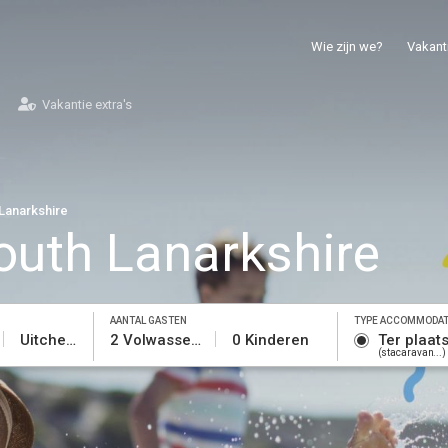
Wie zijn we?
Vakanti
Vakantie extra's
Lanarkshire
outh Lanarkshire
AANTAL GASTEN
TYPE ACCOMMODAT
Uitchecken
2 Volwassenen
0 Kinderen
Ter plaat
stacaravan...