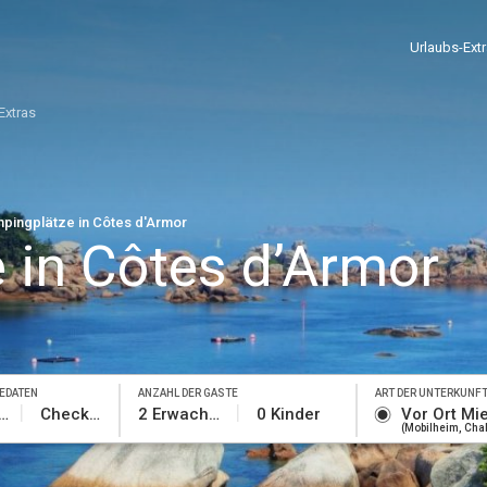
Urlaubs-Ext
Extras
pingplätze in Côtes d'Armor
 in Côtes d’Armor
SEDATEN
ANZAHL DER GÄSTE
ART DER UNTERKUNF
eck-in
Check-out
2 Erwachsene
0 Kinder
Vor Ort Mi
Mobilheim, Chale