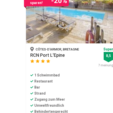
-20%
sparen!
Supe
CÔTES-D'ARMOR, BRETAGNE
RCN Port L'Epine
8,5
star
star
star
star
7 meinun
1 Schwimmbad
Restaurant
Bar
Strand
Zugang zum Meer
Umweltfreundlich
Behindertengerecht