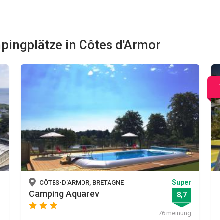
pingplätze in Côtes d'Armor
Super
CÔTES-D'ARMOR, BRETAGNE
Camping Aquarev
8,7
star
star
star
76 meinung