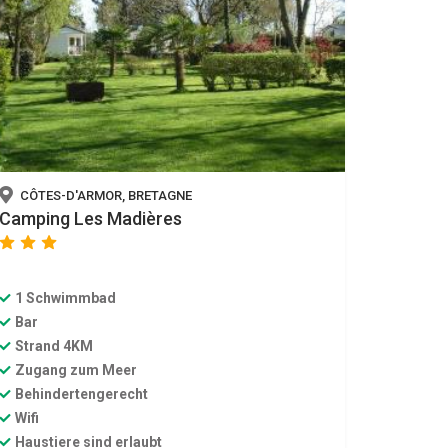
CÔTES-D'ARMOR, BRETAGNE
Camping Les Madières
star
star
star
1 Schwimmbad
Bar
Strand 4KM
Zugang zum Meer
Behindertengerecht
Wifi
Haustiere sind erlaubt