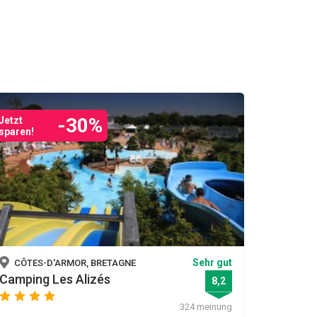
-30%
Jetzt
sparen!
Sehr gut
CÔTES-D'ARMOR, BRETAGNE
Camping Les Alizés
8,2
star
star
star
star
324 meinung