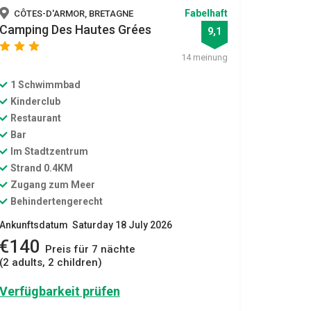
Fabelhaft
CÔTES-D'ARMOR, BRETAGNE
Camping Des Hautes Grées
9,1
star
star
star
14 meinung
1 Schwimmbad
Kinderclub
Restaurant
Bar
Im Stadtzentrum
Strand 0.4KM
Zugang zum Meer
Behindertengerecht
Ankunftsdatum Saturday 18 July 2026
€140
Preis für 7 nächte
(2 adults, 2 children)
Verfügbarkeit prüfen