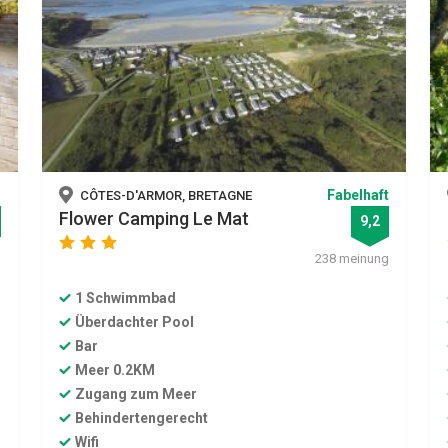
r
Fabelhaft
CÔTES-D'ARMOR, BRETAGNE
Flower Camping Le Mat
9,2
star
star
star
g
238 meinung
1 Schwimmbad
Überdachter Pool
Bar
Meer 0.2KM
Zugang zum Meer
Behindertengerecht
Wifi