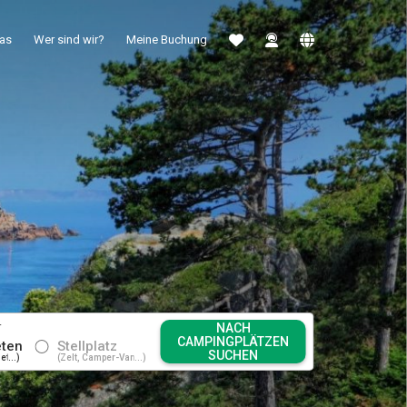
ras
Wer sind wir?
Meine Buchung
NACH
T
CAMPINGPLÄTZEN
eten
Stellplatz
SUCHEN
t...
Zelt, Camper-Van...