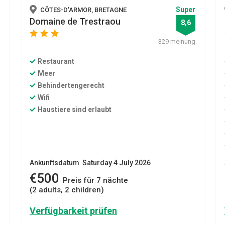
Super
CÔTES-D'ARMOR, BRETAGNE
Domaine de Trestraou
8,6
star
star
star
329 meinung
Restaurant
Meer
Behindertengerecht
Wifi
Haustiere sind erlaubt
Ankunftsdatum Saturday 4 July 2026
€500
Preis für 7 nächte
(2 adults, 2 children)
Verfügbarkeit prüfen