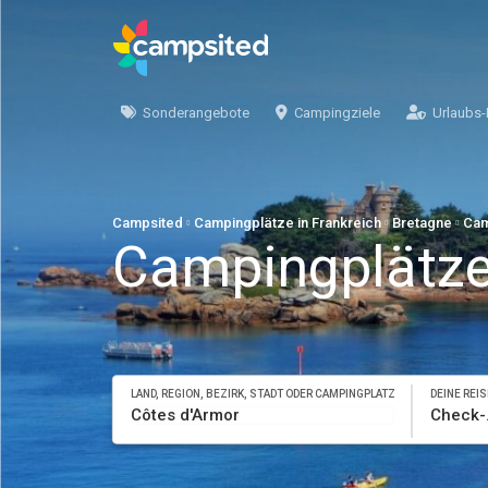
Sonderangebote
Campingziele
Urlaubs-
Campsited
Campingplätze in Frankreich
Bretagne
Cam
Campingplätze
LAND, REGION, BEZIRK, STADT ODER CAMPINGPLATZ
DEINE REI
Ch