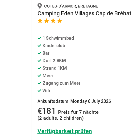
CÔTES-D'ARMOR, BRETAGNE
Camping Eden Villages Cap de Bréhat
star
star
star
star
1 Schwimmbad
Kinderclub
Bar
Dorf 2.8KM
Strand 1KM
Meer
Zugang zum Meer
Wifi
Ankunftsdatum Monday 6 July 2026
€181
Preis für 7 nächte
(2 adults, 2 children)
Verfügbarkeit prüfen