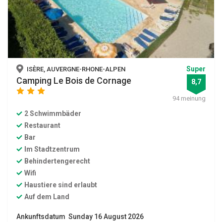
Super
ISÈRE, AUVERGNE-RHONE-ALPEN
Camping Le Bois de Cornage
8,7
star
star
star
94 meinung
2 Schwimmbäder
Restaurant
Bar
Im Stadtzentrum
Behindertengerecht
Wifi
Haustiere sind erlaubt
Auf dem Land
Ankunftsdatum Sunday 16 August 2026