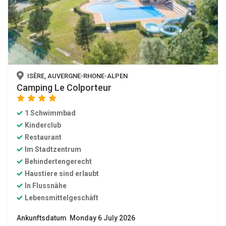
ISÈRE, AUVERGNE-RHONE-ALPEN
Camping Le Colporteur
star
star
star
star
1 Schwimmbad
Kinderclub
Restaurant
Im Stadtzentrum
Behindertengerecht
Haustiere sind erlaubt
In Flussnähe
Lebensmittelgeschäft
Ankunftsdatum Monday 6 July 2026