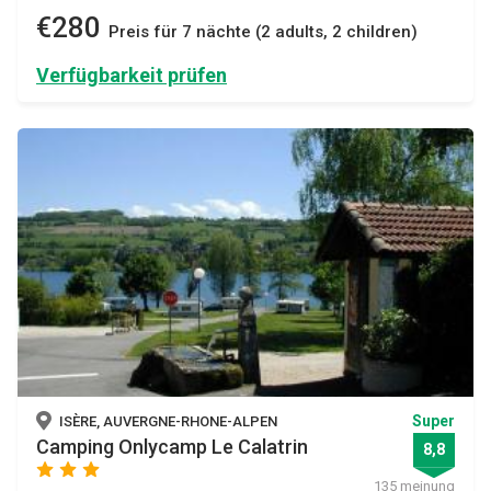
€280
Preis für 7 nächte (2 adults, 2 children)
Verfügbarkeit prüfen
Super
ISÈRE, AUVERGNE-RHONE-ALPEN
Camping Onlycamp Le Calatrin
8,8
star
star
star
135 meinung