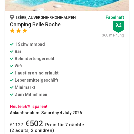
Fabelhaft
ISÈRE, AUVERGNE-RHONE-ALPEN
Camping Belle Roche
9,2
star
star
star
368 meinung
1 Schwimmbad
Bar
Behindertengerecht
Wifi
Haustiere sind erlaubt
Lebensmittelgeschäft
Minimarkt
Zum Mitnehmen
Heute 56% sparen!
Ankunftsdatum Saturday 4 July 2026
€502
€1127
Preis für 7 nächte
(2 adults, 2 children)