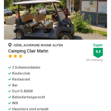
Super
ISÈRE, AUVERGNE-RHONE-ALPEN
Camping Clair Matin
8,8
star
star
star
63 meinung
2 Schwimmbäder
Kinderclub
Restaurant
Bar
Dorf 0.45KM
Behindertengerecht
Wifi
Haustiere sind erlaubt