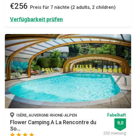
€256
Preis für 7 nächte (2 adults, 2 children)
Verfügbarkeit prüfen
Fabelhaft
ISÈRE, AUVERGNE-RHONE-ALPEN
Flower Camping A La Rencontre du
9,0
So...
232 meinung
star
star
star
star