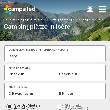
Campsited
Campingplätze in Frankreich
Auvergne-Rhône-Alpes
Campingplätze in Isère
Campingplätze in Isère
LAND, REGION, BEZIRK, STADT ODER CAMPINGPLATZ
DEINE REISEDATEN
Check-in
Check-out
ANZAHL DER GÄSTE
2 Erwachsene
0 Kinder
Vor Ort Mieten
Stellplatz
Mobilheim, Chalet...
Zelt, Camper-Van...