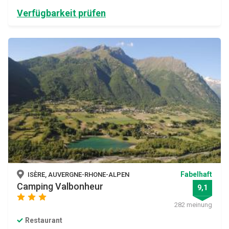
Verfügbarkeit prüfen
Fabelhaft
ISÈRE, AUVERGNE-RHONE-ALPEN
Camping Valbonheur
9,1
star
star
star
282 meinung
Restaurant