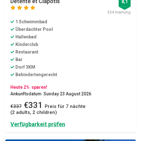
Détente et Clapotis
8,1
star
star
star
star
334 meinung
1 Schwimmbad
Überdachter Pool
Hallenbad
Kinderclub
Restaurant
Bar
Dorf 3KM
Behindertengerecht
Heute 2% sparen!
Ankunftsdatum Sunday 23 August 2026
€331
€337
Preis für 7 nächte
(2 adults, 2 children)
Verfügbarkeit prüfen