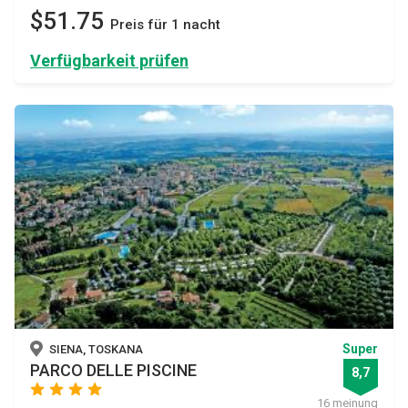
$51.75
Preis für 1 nacht
Verfügbarkeit prüfen
Super
SIENA, TOSKANA
PARCO DELLE PISCINE
8,7
star
star
star
star
16 meinung