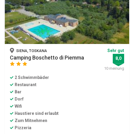
Sehr gut
SIENA, TOSKANA
Camping Boschetto di Piemma
8,0
star
star
star
10 meinung
2 Schwimmbäder
Restaurant
Bar
Dorf
Wifi
Haustiere sind erlaubt
Zum Mitnehmen
Pizzeria