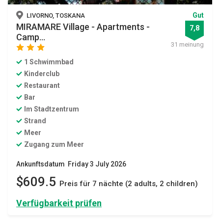
Gut
LIVORNO, TOSKANA
MIRAMARE Village - Apartments -
7,8
Camp...
31 meinung
star
star
star
1 Schwimmbad
Kinderclub
Restaurant
Bar
Im Stadtzentrum
Strand
Meer
Zugang zum Meer
Ankunftsdatum Friday 3 July 2026
$609.5
Preis für 7 nächte (2 adults, 2 children)
Verfügbarkeit prüfen