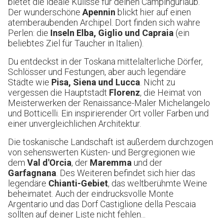
bietet die ideale Kulisse für deinen Campingurlaub.
Der wunderschöne
Apennin
blickt hier auf einen
atemberaubenden Archipel. Dort finden sich wahre
Perlen: die
Inseln Elba, Giglio und Capraia
(ein
beliebtes Ziel für Taucher in Italien).
Du entdeckst in der Toskana mittelalterliche Dörfer,
Schlösser und Festungen, aber auch legendäre
Städte wie
Pisa, Siena und Lucca
. Nicht zu
vergessen die Hauptstadt
Florenz
, die Heimat von
Meisterwerken der Renaissance-Maler Michelangelo
und Botticelli. Ein inspirierender Ort voller Farben und
einer unvergleichlichen Architektur.
Die toskanische Landschaft ist außerdem durchzogen
von sehenswerten Küsten- und Bergregionen wie
dem
Val d'Orcia
, der
Maremma
und der
Garfagnana
. Des Weiteren befindet sich hier das
legendäre
Chianti-Gebiet
, das weltberühmte Weine
beheimatet. Auch der eindrucksvolle Monte
Argentario und das Dorf Castiglione della Pescaia
sollten auf deiner Liste nicht fehlen...