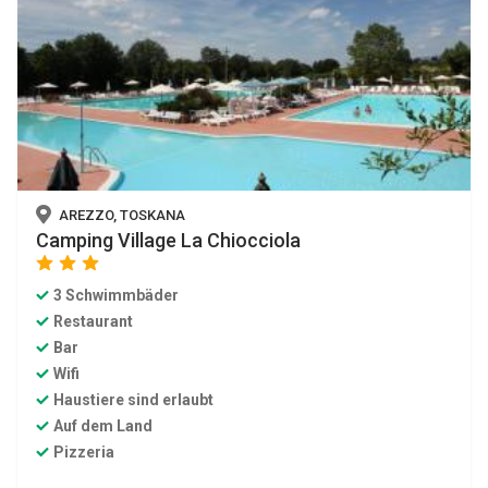
AREZZO, TOSKANA
Camping Village La Chiocciola
star
star
star
3 Schwimmbäder
Restaurant
Bar
Wifi
Haustiere sind erlaubt
Auf dem Land
Pizzeria