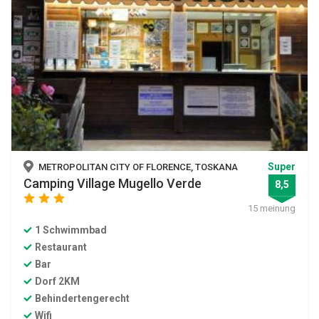
Super
METROPOLITAN CITY OF FLORENCE, TOSKANA
Camping Village Mugello Verde
8,5
star
star
star
15 meinung
1 Schwimmbad
Restaurant
Bar
Dorf 2KM
Behindertengerecht
Wifi