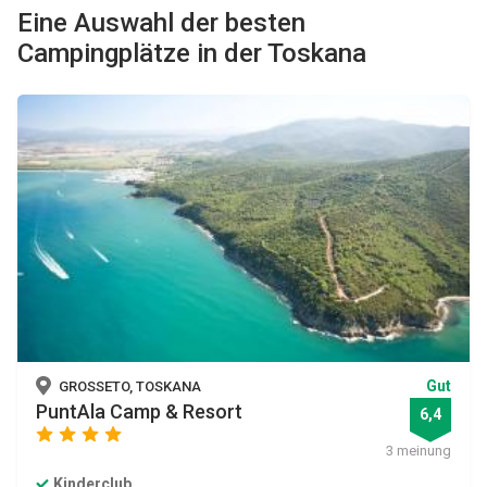
Eine Auswahl der besten
Campingplätze in der Toskana
Gut
GROSSETO, TOSKANA
PuntAla Camp & Resort
6,4
star
star
star
star
3 meinung
Kinderclub