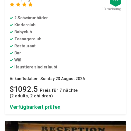
star
star
star
star
13 meinung
2 Schwimmbäder
Kinderclub
Babyclub
Teenagerclub
Restaurant
Bar
Wifi
Haustiere sind erlaubt
Ankunftsdatum Sunday 23 August 2026
$1092.5
Preis für 7 nächte
(2 adults, 2 children)
Verfügbarkeit prüfen