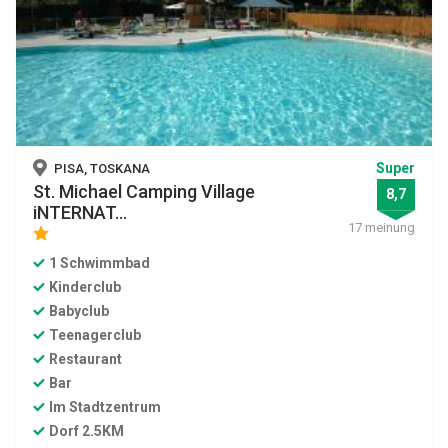
Super
PISA, TOSKANA
St. Michael Camping Village
8,7
iNTERNAT...
17 meinung
star
1 Schwimmbad
Kinderclub
Babyclub
Teenagerclub
Restaurant
Bar
Im Stadtzentrum
Dorf 2.5KM