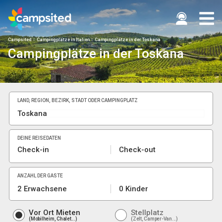
Campsited
Campingplätze in Italien
Campingplätze in der Toskana
Campingplätze in der Toskana
LAND, REGION, BEZIRK, STADT ODER CAMPINGPLATZ
DEINE REISEDATEN
Check-in
Check-out
ANZAHL DER GÄSTE
2 Erwachsene
0 Kinder
Vor Ort Mieten
Stellplatz
Mobilheim, Chalet...
Zelt, Camper-Van...