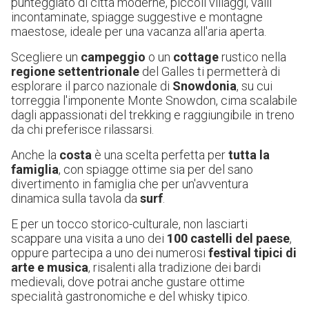
punteggiato di città moderne, piccoli villaggi, valli
incontaminate, spiagge suggestive e montagne
maestose, ideale per una vacanza all'aria aperta.
Scegliere un
campeggio
o un
cottage
rustico nella
regione settentrionale
del Galles ti permetterà di
esplorare il parco nazionale di
Snowdonia
, su cui
torreggia l'imponente Monte Snowdon, cima scalabile
dagli appassionati del trekking e raggiungibile in treno
da chi preferisce rilassarsi.
Anche la
costa
è una scelta perfetta per
tutta la
famiglia
, con spiagge ottime sia per del sano
divertimento in famiglia che per un'avventura
dinamica sulla tavola da
surf
.
E per un tocco storico-culturale, non lasciarti
scappare una visita a uno dei
100 castelli del paese
,
oppure partecipa a uno dei numerosi
festival tipici di
arte e musica
, risalenti alla tradizione dei bardi
medievali, dove potrai anche gustare ottime
specialità gastronomiche e del whisky tipico.