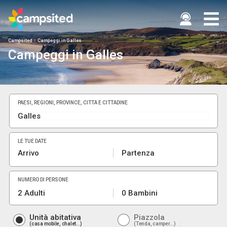
Campsited
Campeggi in Galles
Campeggi in Galles
PAESI, REGIONI, PROVINCE, CITTÀ E CITTADINE
LE TUE DATE
Arrivo
Partenza
NUMERO DI PERSONE
2 Adulti
0 Bambini
Unità abitativa
Piazzola
casa mobile, chalet...
Tenda, camper...