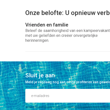
Onze belofte: U opnieuw verb
Vrienden en familie
Beleef de saamhorigheid van een kampeervakant
met uw geliefden en creëer onvergetelijke
herinneringen.
Sluit je aan
Meld je vandaag nog aan om te profiteren van geweld