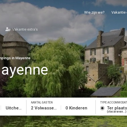
Wie zijn we?
Vakantie 
Vakantie extra's
pings in Mayenne
Mayenne
AANTAL GASTEN
TYPE ACCOMMODAT
Uitchecken
2 Volwassenen
0 Kinderen
Ter plaat
stacaravan...