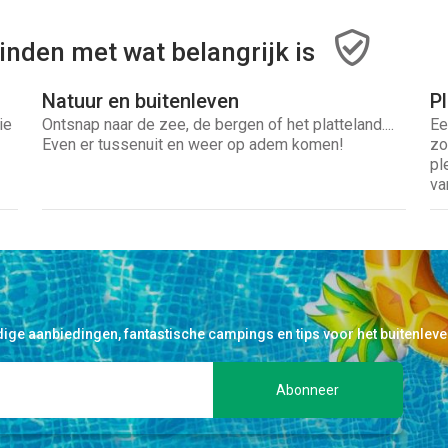
inden met wat belangrijk is
Natuur en buitenleven
P
ie
Ontsnap naar de zee, de bergen of het platteland....
Ee
Even er tussenuit en weer op adem komen!
zo
pl
va
ige aanbiedingen, fantastische campings en tips voor het buitenleve
Abonneer