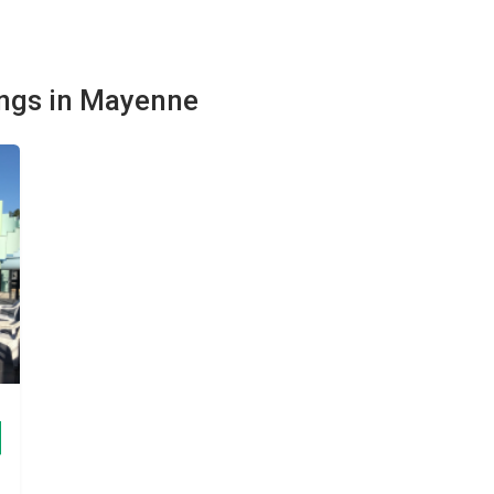
ings in Mayenne
g
g