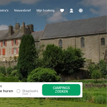
extra’s
Nieuwsbrief
Mijn boeking
IE
CAMPINGS
se huren
Staplaats
ZOEKEN
Tent...