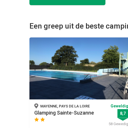
Een greep uit de beste camp
Geweldi
MAYENNE, PAYS DE LA LOIRE
Glamping Sainte-Suzanne
8,7
star
star
58 Gewedi