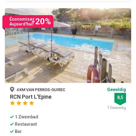
-20%
Économisez
Aujourd'hui!
Geweldig
4 KM VAN PERROS-GUIREC
RCN Port L'Epine
8,5
star
star
star
star
7 Gewedig
1 Zwembad
Restaurant
Bar