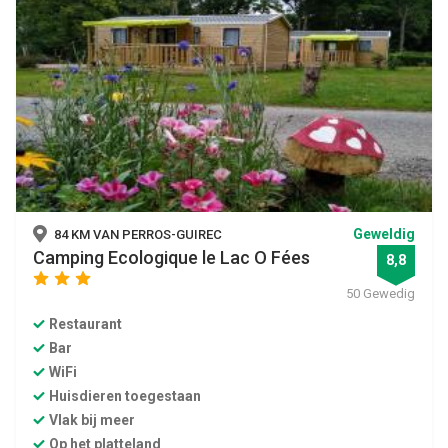
Geweldig
84 KM VAN PERROS-GUIREC
Camping Ecologique le Lac O Fées
8,8
star
star
star
50 Gewedig
Restaurant
Bar
WiFi
Huisdieren toegestaan
Vlak bij meer
Op het platteland