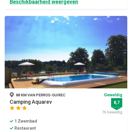
Beschikbaarheid weergeven
Geweldig
88 KM VAN PERROS-GUIREC
Camping Aquarev
8,7
star
star
star
76 Gewedig
1 Zwembad
Restaurant