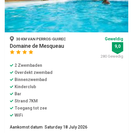
Geweldig
30 KM VAN PERROS-GUIREC
Domaine de Mesqueau
9,0
star
star
star
star
280 Gewedig
2 Zwembaden
Overdekt zwembad
Binnenzwembad
Kinderclub
Bar
Strand 7KM
Toegang tot zee
WiFi
Aankomst datum Saturday 18 July 2026