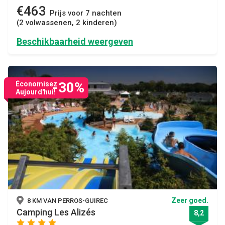
€463
Prijs voor 7 nachten
(2 volwassenen, 2 kinderen)
Beschikbaarheid weergeven
-30%
Économisez
Aujourd'hui!
Zeer goed.
8 KM VAN PERROS-GUIREC
Camping Les Alizés
8,2
star
star
star
star