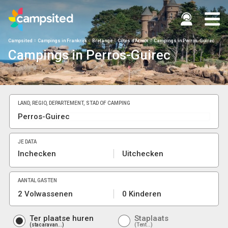
Campsited
Campings in Frankrijk
Bretange
Côtes d'Armor
Campings in Perros-Guirec
Campings in Perros-Guirec
LAND, REGIO, DEPARTEMENT, STAD OF CAMPING
JE DATA
Inchecken
Uitchecken
AANTAL GASTEN
2 Volwassenen
0 Kinderen
Ter plaatse huren
Staplaats
stacaravan...
Tent...