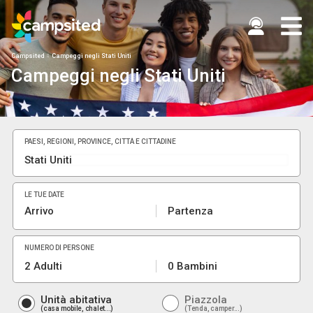
Campsited
Campeggi negli Stati Uniti
Campeggi negli Stati Uniti
PAESI, REGIONI, PROVINCE, CITTÀ E CITTADINE
LE TUE DATE
Arrivo
Partenza
NUMERO DI PERSONE
2 Adulti
0 Bambini
Unità abitativa
Piazzola
casa mobile, chalet...
Tenda, camper...