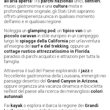
all'aria aperta
! Tra
parchi nazionali
unici,
sentieri
,
musei, gastronomia e una
cultura
mista e
profondamente originale, gli Stati Uniti sapranno
offrirti un'esperienza unica in qualsiasi momento
dell'anno e in qualsiasi regione.
Noleggia un
glamping pod
, un
tipico van
o un
piccolo caravan
in stile europeo in un campeggio
lungo le
spiagge della California
per un'avventura
all'insegna del
surf e del trekking
, oppure un
cottage rustico attrezzatissimo in Florida
,
paradiso di parchi acquatici e attrazioni per tutta la
famiglia.
Attraversa il sud del Paese esplorando il
jazz
e
l'eccellente gastronomia della Louisiana, immergiti nei
paesaggi desertici del
Grand Canyon in Arizona
,
oppure organizza una vacanza dinamica in bicicletta
nell'est del paese alla ricerca dei meravigliosi
colori
autunnali
.
Fai
kayak
o esplora in barca la regione dei
Grandi