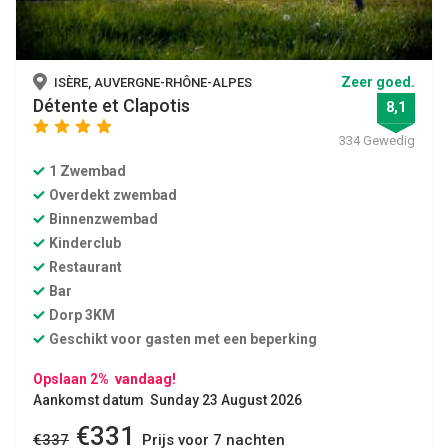
Zeer goed.
ISÈRE, AUVERGNE-RHÔNE-ALPES
Détente et Clapotis
8,1
star
star
star
star
334 Gewedig
1 Zwembad
Overdekt zwembad
Binnenzwembad
Kinderclub
Restaurant
Bar
Dorp 3KM
Geschikt voor gasten met een beperking
Opslaan 2% vandaag!
Aankomst datum Sunday 23 August 2026
€331
€337
Prijs voor 7 nachten