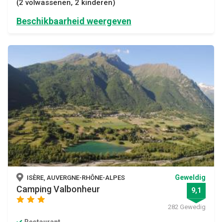
(2 volwassenen, 2 kinderen)
Beschikbaarheid weergeven
Geweldig
ISÈRE, AUVERGNE-RHÔNE-ALPES
Camping Valbonheur
9,1
star
star
star
282 Gewedig