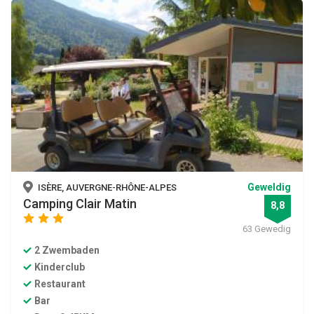
Geweldig
ISÈRE, AUVERGNE-RHÔNE-ALPES
Camping Clair Matin
8,8
star
star
star
63 Gewedig
2 Zwembaden
Kinderclub
Restaurant
Bar