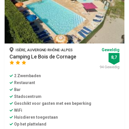
Geweldig
ISÈRE, AUVERGNE-RHÔNE-ALPES
Camping Le Bois de Cornage
8,7
star
star
star
94 Gewedig
2 Zwembaden
Restaurant
Bar
Stadscentrum
Geschikt voor gasten met een beperking
WiFi
Huisdieren toegestaan
Op het platteland