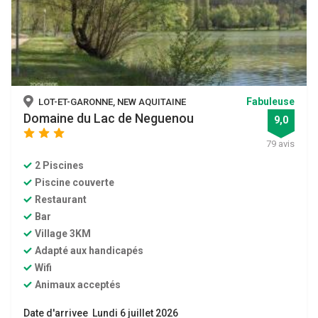
Fabuleuse
LOT-ET-GARONNE, NEW AQUITAINE
Domaine du Lac de Neguenou
9,0
star
star
star
79 avis
2 Piscines
Piscine couverte
Restaurant
Bar
Village 3KM
Adapté aux handicapés
Wifi
Animaux acceptés
Date d'arrivee Lundi 6 juillet 2026