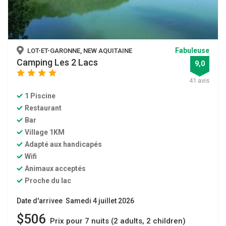
Fabuleuse
LOT-ET-GARONNE, NEW AQUITAINE
Camping Les 2 Lacs
9,0
star
star
star
star
41 avis
1 Piscine
Restaurant
Bar
Village 1KM
Adapté aux handicapés
Wifi
Animaux acceptés
Proche du lac
Date d'arrivee Samedi 4 juillet 2026
$506
Prix ​​pour 7 nuits (2 adults, 2 children)