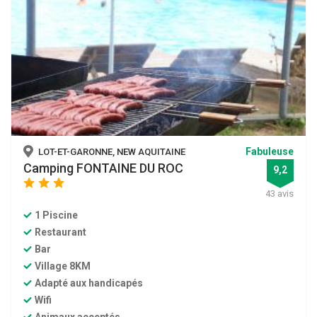
Fabuleuse
LOT-ET-GARONNE, NEW AQUITAINE
Camping FONTAINE DU ROC
9,2
star
star
star
43 avis
1 Piscine
Restaurant
Bar
Village 8KM
Adapté aux handicapés
Wifi
Animaux acceptés