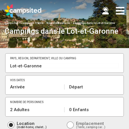
Campsited
Campings France
Nouvelle-Aquitaine
Campings dans le Lot-et-Garonne
Campings dans le Lot-et-Garonne
PAYS, RÉGION, DÉPARTEMENT, VILLE OU CAMPING
VOS DATES
Arrivée
Départ
NOMBRE DE PERSONNES
2 Adultes
0 Enfants
Location
Emplacement
mobil-home, chalet...
Tente, camping car...