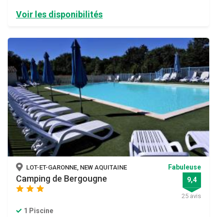
Voir les disponibilités
Fabuleuse
LOT-ET-GARONNE, NEW AQUITAINE
Camping de Bergougne
9,4
star
star
star
25 avis
1 Piscine