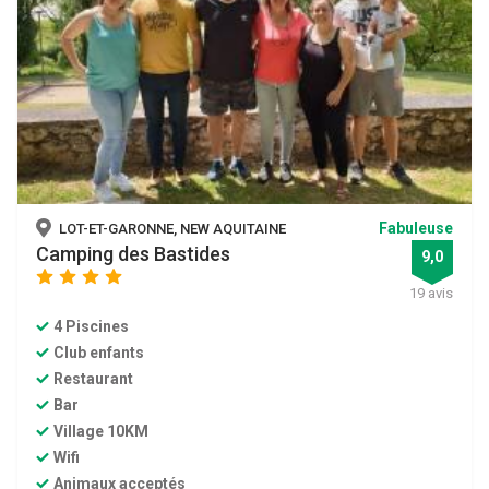
Fabuleuse
LOT-ET-GARONNE, NEW AQUITAINE
Camping des Bastides
9,0
star
star
star
star
19 avis
4 Piscines
Club enfants
Restaurant
Bar
Village 10KM
Wifi
Animaux acceptés