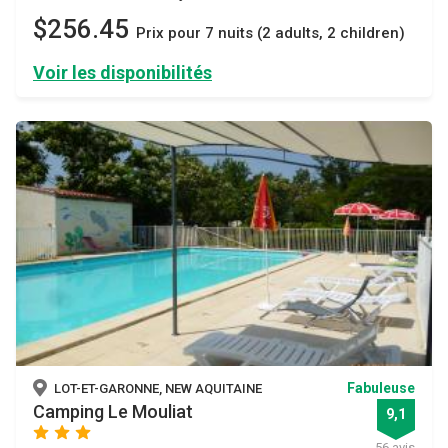
$256.45
Prix ​​pour 7 nuits (2 adults, 2 children)
Voir les disponibilités
Fabuleuse
LOT-ET-GARONNE, NEW AQUITAINE
Camping Le Mouliat
9,1
star
star
star
56 avis