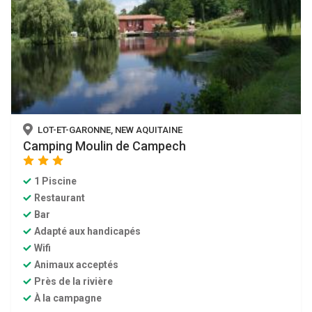
LOT-ET-GARONNE, NEW AQUITAINE
Camping Moulin de Campech
star
star
star
1 Piscine
Restaurant
Bar
Adapté aux handicapés
Wifi
Animaux acceptés
Près de la rivière
À la campagne