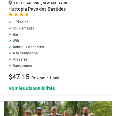
LOT-ET-GARONNE, NEW AQUITAINE
Huttopia Pays des Bastides
star
star
star
star
1 Piscine
Club enfants
Bar
Wifi
Animaux acceptés
À la campagne
Pizzeria
Randonnée
$47.15
Prix ​​pour 1 nuit
Voir les disponibilités