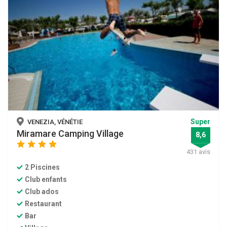
Super
VENEZIA, VÉNÉTIE
Miramare Camping Village
8,6
star
star
star
star
431 avis
2 Piscines
Club enfants
Club ados
Restaurant
Bar