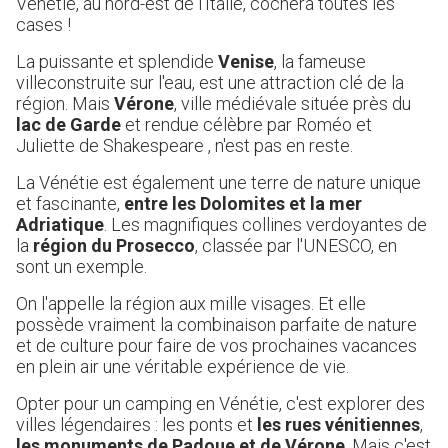
Vénétie, au nord-est de l'Italie, cochera toutes les
cases !
La puissante et splendide
Venise
, la fameuse
villeconstruite sur l'eau, est une attraction clé de la
région. Mais
Vérone
, ville médiévale située près du
lac de Garde
et rendue célèbre par Roméo et
Juliette de Shakespeare , n'est pas en reste.
La Vénétie est également une terre de nature unique
et fascinante,
entre les Dolomites et la mer
Adriatique
. Les magnifiques collines verdoyantes de
la
région du Prosecco
, classée par l'UNESCO, en
sont un exemple.
On l'appelle la région aux mille visages. Et elle
possède vraiment la combinaison parfaite de nature
et de culture pour faire de vos prochaines vacances
en plein air une véritable expérience de vie.
Opter pour un camping en Vénétie, c'est explorer des
villes légendaires : les ponts et
les rues vénitiennes
,
les monuments de Padoue et de Vérone
. Mais c'est