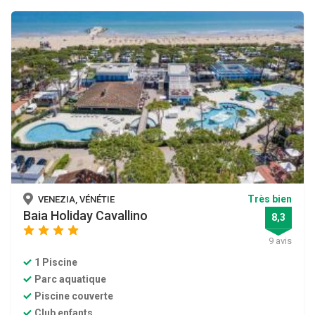
Très bien
VENEZIA, VÉNÉTIE
Baia Holiday Cavallino
8,3
star
star
star
star
9 avis
1 Piscine
Parc aquatique
Piscine couverte
Club enfants