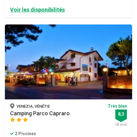
Voir les disponibilités
Très bien
VENEZIA, VÉNÉTIE
Camping Parco Capraro
8,3
star
star
star
18 avis
2 Piscines