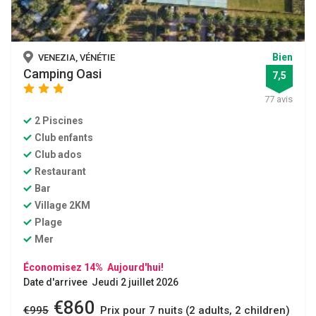
Bien
VENEZIA, VÉNÉTIE
Camping Oasi
7,5
star
star
star
77 avis
2 Piscines
Club enfants
Club ados
Restaurant
Bar
Village 2KM
Plage
Mer
Économisez 14% Aujourd'hui!
Date d'arrivee Jeudi 2 juillet 2026
€860
€995
Prix ​​pour 7 nuits (2 adults, 2 children)