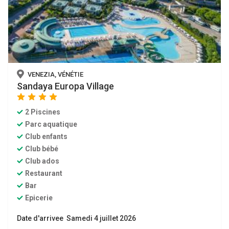
VENEZIA, VÉNÉTIE
Sandaya Europa Village
star
star
star
star
2 Piscines
Parc aquatique
Club enfants
Club bébé
Club ados
Restaurant
Bar
Epicerie
Date d'arrivee Samedi 4 juillet 2026