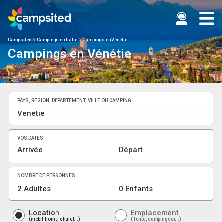
Campsited
Campings en Italie
Campings en Vénétie
Campings en Vénétie
PAYS, RÉGION, DÉPARTEMENT, VILLE OU CAMPING
VOS DATES
Arrivée
Départ
NOMBRE DE PERSONNES
2 Adultes
0 Enfants
Location
Emplacement
mobil-home, chalet...
Tente, camping car...