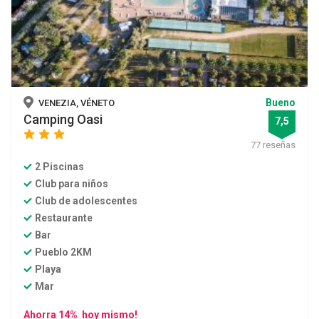
Bueno
VENEZIA, VÉNETO
Camping Oasi
7,5
star
star
star
77 reseñas
2 Piscinas
Club para niños
Club de adolescentes
Restaurante
Bar
Pueblo 2KM
Playa
Mar
Ahorra 14% hoy mismo!