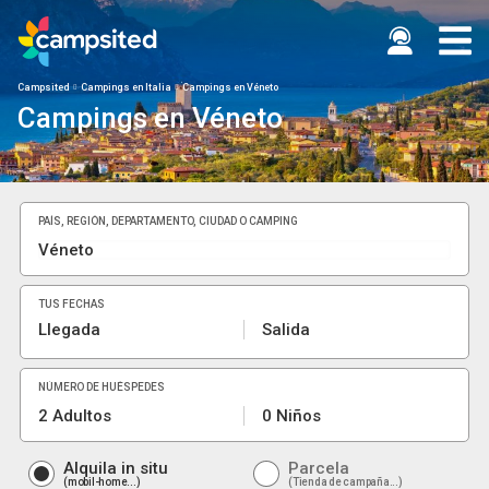
Campsited
Campings en Italia
Campings en Véneto
Campings en Véneto
PAÍS, REGIÓN, DEPARTAMENTO, CIUDAD O CAMPING
TUS FECHAS
Llegada
Salida
NÚMERO DE HUÉSPEDES
2 Adultos
0 Niños
Alquila in situ
Parcela
mobil-home...
Tienda de campaña...