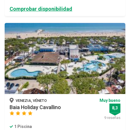
Comprobar disponibilidad
Muy bueno
VENEZIA, VÉNETO
Baia Holiday Cavallino
8,3
star
star
star
star
9 reseñas
1 Piscina