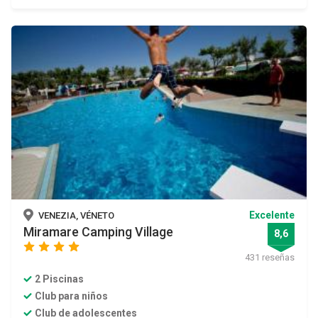
Excelente
VENEZIA, VÉNETO
Miramare Camping Village
8,6
star
star
star
star
431 reseñas
2 Piscinas
Club para niños
Club de adolescentes