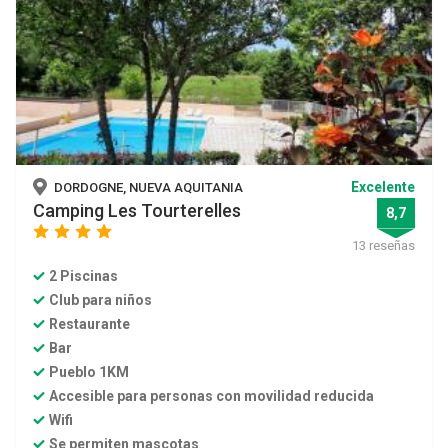
Excelente
DORDOGNE, NUEVA AQUITANIA
Camping Les Tourterelles
8,7
star
star
star
star
13 reseñas
2 Piscinas
Club para niños
Restaurante
Bar
Pueblo 1KM
Accesible para personas con movilidad reducida
Wifi
Se permiten mascotas