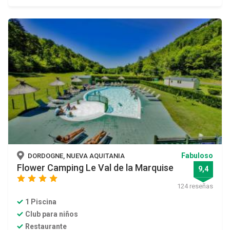
Fabuloso
DORDOGNE, NUEVA AQUITANIA
Flower Camping Le Val de la Marquise
9,4
star
star
star
star
124 reseñas
1 Piscina
Club para niños
Restaurante