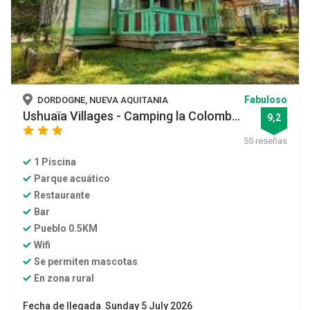
Fabuloso
DORDOGNE, NUEVA AQUITANIA
Ushuaïa Villages - Camping la Colomb...
9,2
star
star
star
55 reseñas
1 Piscina
Parque acuático
Restaurante
Bar
Pueblo 0.5KM
Wifi
Se permiten mascotas
En zona rural
Fecha de llegada Sunday 5 July 2026