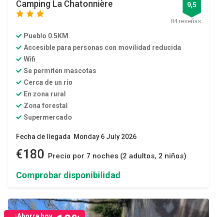
Camping La Chatonnière
9,5
star
star
star
84 reseñas
Pueblo 0.5KM
Accesible para personas con movilidad reducida
Wifi
Se permiten mascotas
Cerca de un río
En zona rural
Zona forestal
Supermercado
Fecha de llegada Monday 6 July 2026
€180
Precio por 7 noches (2 adultos, 2 niños)
Comprobar disponibilidad
¡Ahorra hoy