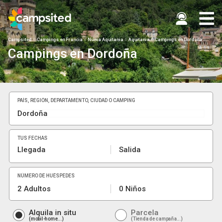
Campsited
Campings en Francia
Nueva Aquitania
Aquitania
Campings en Dordoña
Campings en Dordoña
PAÍS, REGIÓN, DEPARTAMENTO, CIUDAD O CAMPING
TUS FECHAS
Llegada
Salida
NÚMERO DE HUÉSPEDES
2 Adultos
0 Niños
Alquila in situ
Parcela
mobil-home...
Tienda de campaña...