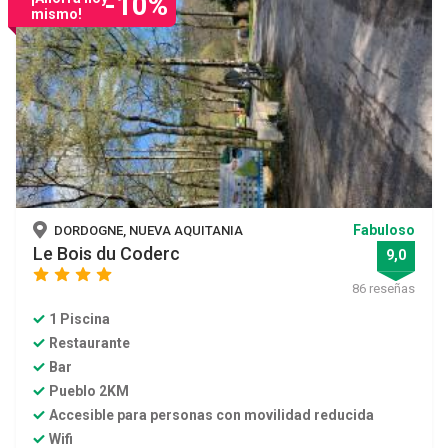
-10%
mismo!
Fabuloso
DORDOGNE, NUEVA AQUITANIA
Le Bois du Coderc
9,0
star
star
star
star
86 reseñas
1 Piscina
Restaurante
Bar
Pueblo 2KM
Accesible para personas con movilidad reducida
Wifi