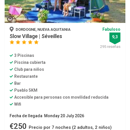
Fabuloso
DORDOGNE, NUEVA AQUITANIA
Slow Village | Séveilles
9,3
star
star
star
star
star
295 reseñas
3 Piscinas
Piscina cubierta
Club para niños
Restaurante
Bar
Pueblo 5KM
Accesible para personas con movilidad reducida
Wifi
Fecha de llegada Monday 20 July 2026
€250
Precio por 7 noches (2 adultos, 2 niños)