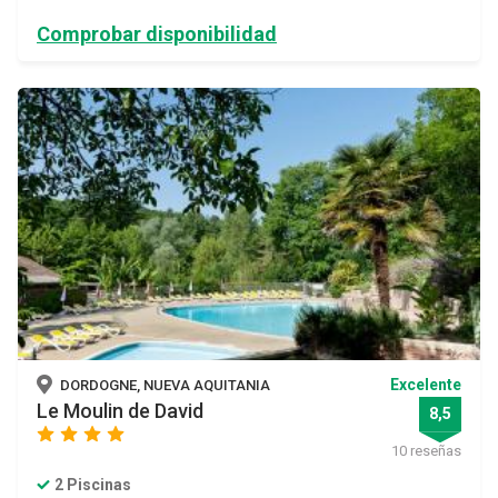
Comprobar disponibilidad
Excelente
DORDOGNE, NUEVA AQUITANIA
Le Moulin de David
8,5
star
star
star
star
10 reseñas
2 Piscinas