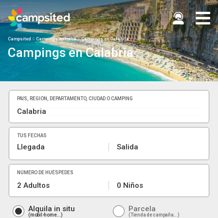
Campsited
Campings en Italia
Campings en Calabria
Campings en Calabria
PAÍS, REGIÓN, DEPARTAMENTO, CIUDAD O CAMPING
TUS FECHAS
Llegada
Salida
NÚMERO DE HUÉSPEDES
2 Adultos
0 Niños
Alquila in situ
Parcela
mobil-home...
Tienda de campaña...