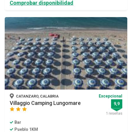
Comprobar disponibilidad
Excepcional
CATANZARO, CALABRIA
Villaggio Camping Lungomare
9,9
star
star
star
1 reseñas
Bar
Pueblo 1KM