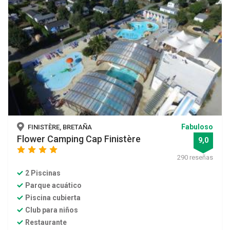
Fabuloso
FINISTÈRE, BRETAÑA
Flower Camping Cap Finistère
9,0
star
star
star
star
290 reseñas
2 Piscinas
Parque acuático
Piscina cubierta
Club para niños
Restaurante