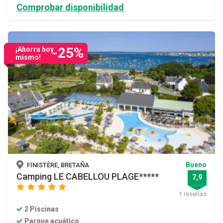
Comprobar disponibilidad
-25%
¡Ahorra hoy
mismo!
Bueno
FINISTÈRE, BRETAÑA
Camping LE CABELLOU PLAGE*****
7,9
star
star
star
star
star
1 reseñas
2 Piscinas
Parque acuático