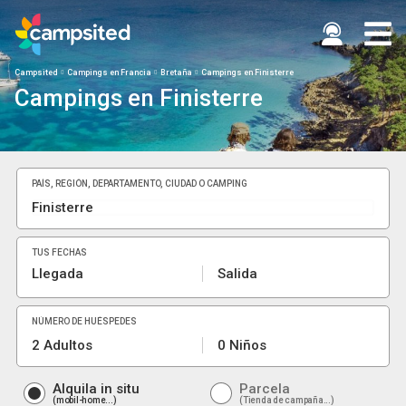
Campsited
Campings en Francia
Bretaña
Campings en Finisterre
Campings en Finisterre
PAÍS, REGIÓN, DEPARTAMENTO, CIUDAD O CAMPING
TUS FECHAS
Llegada
Salida
NÚMERO DE HUÉSPEDES
2 Adultos
0 Niños
Alquila in situ
Parcela
mobil-home...
Tienda de campaña...