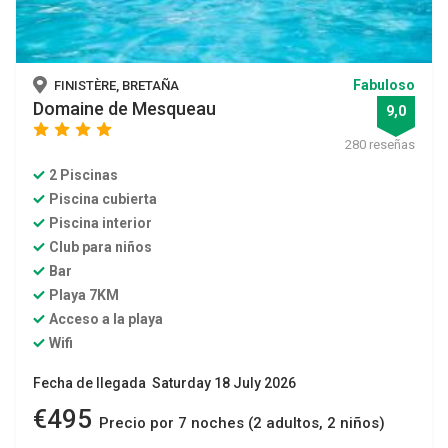
Fabuloso
FINISTÈRE, BRETAÑA
Domaine de Mesqueau
9,0
star
star
star
star
280 reseñas
2 Piscinas
Piscina cubierta
Piscina interior
Club para niños
Bar
Playa 7KM
Acceso a la playa
Wifi
Fecha de llegada Saturday 18 July 2026
€495
Precio por 7 noches (2 adultos, 2 niños)