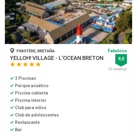
Fabuloso
FINISTÈRE, BRETAÑA
YELLOH! VILLAGE - L'OCEAN BRETON
9,0
star
star
star
star
star
10 reseñas
3 Piscinas
Parque acuático
Piscina cubierta
Piscina interior
Club para niños
Club de adolescentes
Restaurante
Bar