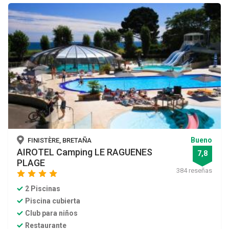
Bueno
FINISTÈRE, BRETAÑA
AIROTEL Camping LE RAGUENES
7,8
PLAGE
384 reseñas
star
star
star
star
2 Piscinas
Piscina cubierta
Club para niños
Restaurante