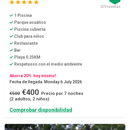
star
star
star
star
star
529 reseñas
1 Piscina
Parque acuático
Piscina cubierta
Club para niños
Restaurante
Bar
Playa 0.25KM
Respetuoso con el medio ambiente
Ahorra 20% hoy mismo!
Fecha de llegada Monday 6 July 2026
€400
€500
Precio por 7 noches
(2 adultos, 2 niños)
Comprobar disponibilidad