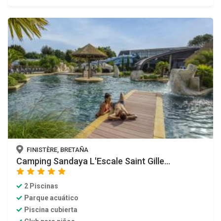
FINISTÈRE, BRETAÑA
Camping Sandaya L'Escale Saint Gille...
star
star
star
star
star
2 Piscinas
Parque acuático
Piscina cubierta