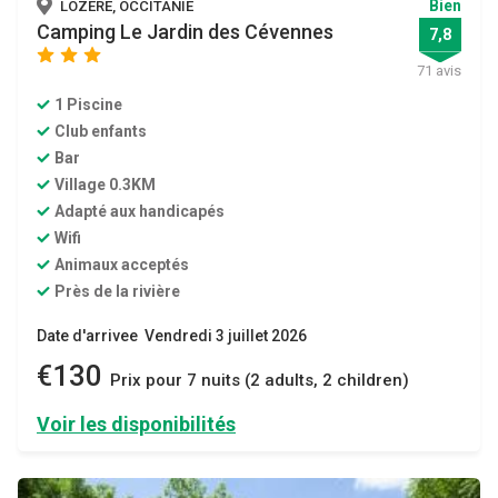
Bien
LOZÈRE, OCCITANIE
Camping Le Jardin des Cévennes
7,8
star
star
star
71 avis
1 Piscine
Club enfants
Bar
Village 0.3KM
Adapté aux handicapés
Wifi
Animaux acceptés
Près de la rivière
Date d'arrivee Vendredi 3 juillet 2026
€130
Prix ​​pour 7 nuits (2 adults, 2 children)
Voir les disponibilités