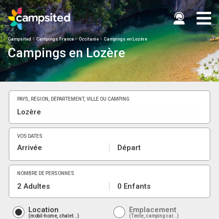
Campsited
Campings France
Occitanie
Campings en Lozère
Campings en Lozère
PAYS, RÉGION, DÉPARTEMENT, VILLE OU CAMPING
VOS DATES
Arrivée
Départ
NOMBRE DE PERSONNES
2 Adultes
0 Enfants
Location
Emplacement
mobil-home, chalet...
Tente, camping car...