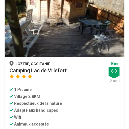
Bien
LOZÈRE, OCCITANIE
Camping Lac de Villefort
6,3
star
star
star
star
2 avis
1 Piscine
Village 2.8KM
Respectueux de la nature
Adapté aux handicapés
Wifi
Animaux acceptés