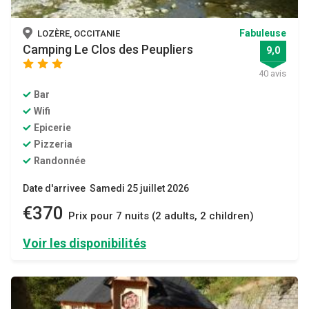
Fabuleuse
LOZÈRE, OCCITANIE
Camping Le Clos des Peupliers
9,0
star
star
star
40 avis
Bar
Wifi
Epicerie
Pizzeria
Randonnée
Date d'arrivee Samedi 25 juillet 2026
€370
Prix ​​pour 7 nuits (2 adults, 2 children)
Voir les disponibilités