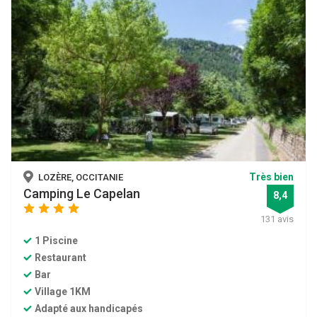
Très bien
LOZÈRE, OCCITANIE
Camping Le Capelan
8,4
star
star
star
star
131 avis
1 Piscine
Restaurant
Bar
Village 1KM
Adapté aux handicapés