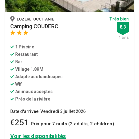
Très bien
LOZÈRE, OCCITANIE
Camping COUDERC
8,3
star
star
star
1 avis
1 Piscine
Restaurant
Bar
Village 1.8KM
Adapté aux handicapés
Wifi
Animaux acceptés
Près de la rivière
Date d'arrivee Vendredi 3 juillet 2026
€251
Prix ​​pour 7 nuits (2 adults, 2 children)
Voir les disponibilités