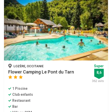
Super
LOZÈRE, OCCITANIE
Flower Camping Le Pont du Tarn
8,6
star
star
star
362 avis
1 Piscine
Club enfants
Restaurant
Bar