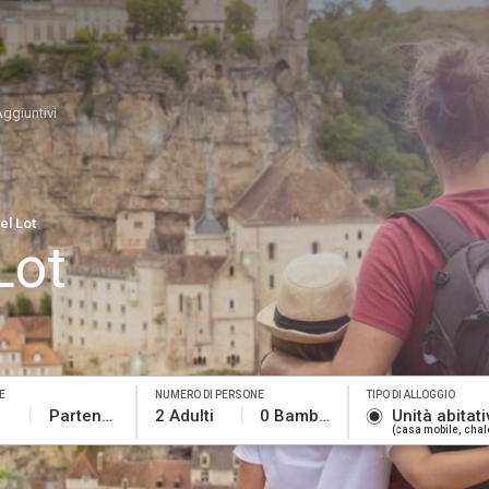
Aggiuntivi
l Lot
Lot
E
NUMERO DI PERSONE
TIPO DI ALLOGGIO
Partenza
2 Adulti
0 Bambini
Unità abitati
casa mobile, chale