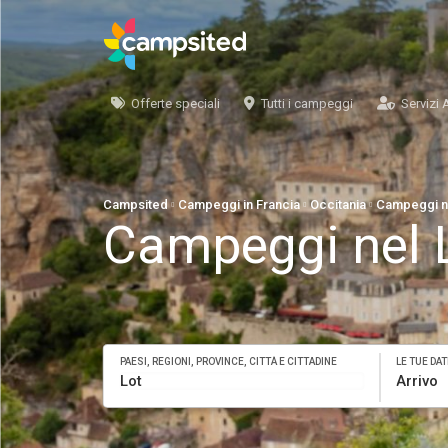
Offerte speciali
Tutti i campeggi
Servizi 
Campsited
Campeggi in Francia
Occitania
Campeggi ne
Campeggi nel 
PAESI, REGIONI, PROVINCE, CITTÀ E CITTADINE
LE TUE DAT
Arrivo