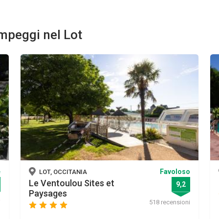
ampeggi nel Lot
e
Favoloso
LOT, OCCITANIA
Le Ventoulou Sites et
9,2
Paysages
i
518 recensioni
star
star
star
star