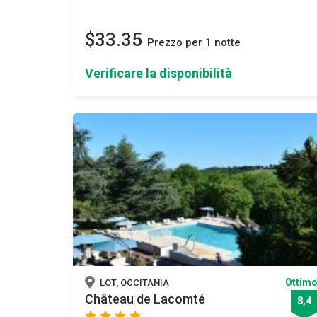
$33.35
Prezzo per 1 notte
Verificare la disponibilità
Ottim
LOT, OCCITANIA
Château de Lacomté
8,4
star
star
star
star