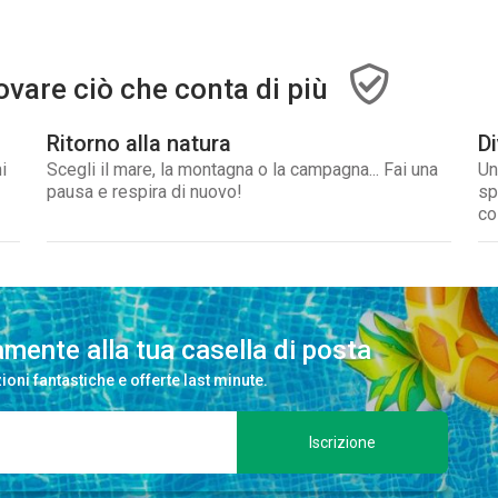
ovare ciò che conta di più
Ritorno alla natura
D
i
Scegli il mare, la montagna o la campagna... Fai una
Un
pausa e respira di nuovo!
sp
co
tamente alla tua casella di posta
ioni fantastiche e offerte last minute.
Iscrizione