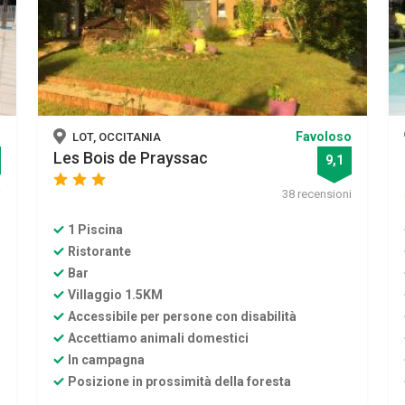
o
Favoloso
LOT, OCCITANIA
Les Bois de Prayssac
9,1
star
star
star
i
38 recensioni
1 Piscina
Ristorante
Bar
Villaggio 1.5KM
Accessibile per persone con disabilità
Accettiamo animali domestici
In campagna
Posizione in prossimità della foresta