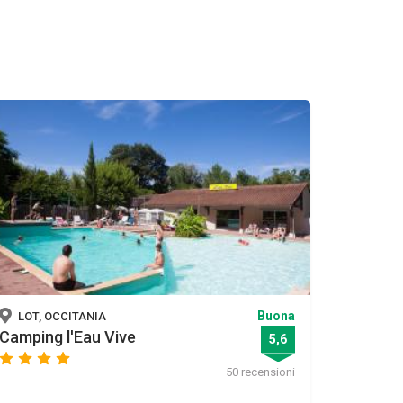
Buona
LOT, OCCITANIA
Camping l'Eau Vive
5,6
star
star
star
star
50 recensioni