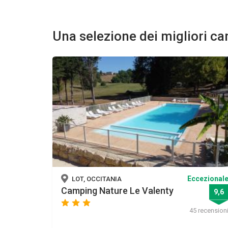
Una selezione dei migliori c
Eccezional
LOT, OCCITANIA
Camping Nature Le Valenty
9,6
star
star
star
45 recension