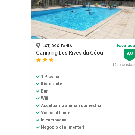
Favolos
LOT, OCCITANIA
Camping Les Rives du Céou
9,0
star
star
star
19 recension
1 Piscina
Ristorante
Bar
Wifi
Accettiamo animali domestici
Vicino al fiume
In campagna
Negozio di alimentari