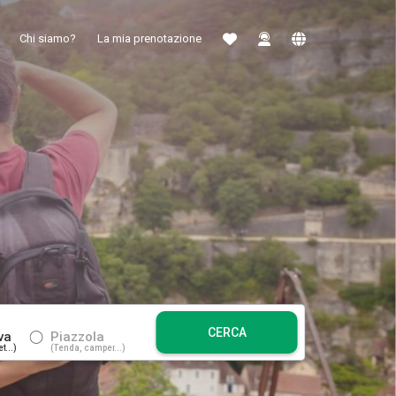
Chi siamo?
La mia prenotazione
CERCA
va
Piazzola
t...
Tenda, camper...