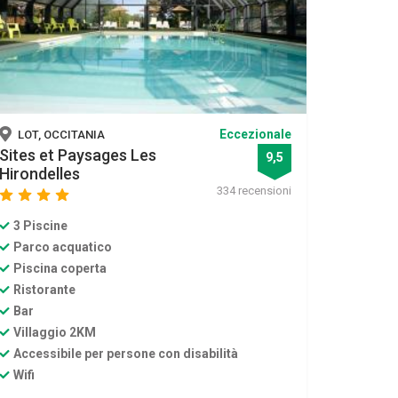
Eccezionale
LOT, OCCITANIA
Sites et Paysages Les
9,5
Hirondelles
334 recensioni
star
star
star
star
3 Piscine
Parco acquatico
Piscina coperta
Ristorante
Bar
Villaggio 2KM
Accessibile per persone con disabilità
Wifi