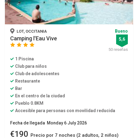
Bueno
LOT, OCCITANIA
Camping l'Eau Vive
5,6
star
star
star
star
50 reseñas
1 Piscina
Club para niños
Club de adolescentes
Restaurante
Bar
En el centro de la ciudad
Pueblo 0.8KM
Accesible para personas con movilidad reducida
Fecha de llegada Monday 6 July 2026
€190
Precio por 7 noches (2 adultos, 2 niños)