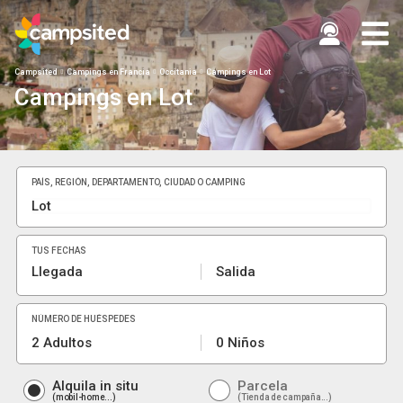
Campsited
Campings en Francia
Occitania
Campings en Lot
Campings en Lot
PAÍS, REGIÓN, DEPARTAMENTO, CIUDAD O CAMPING
TUS FECHAS
Llegada
Salida
NÚMERO DE HUÉSPEDES
2 Adultos
0 Niños
Alquila in situ
Parcela
mobil-home...
Tienda de campaña...