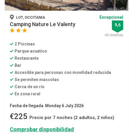
Excepcional
LOT, OCCITANIA
Camping Nature Le Valenty
9,6
star
star
star
45 reseñas
2 Piscinas
Parque acuático
Restaurante
Bar
Accesible para personas con movilidad reducida
Se permiten mascotas
Cerca de un río
En zona rural
Fecha de llegada Monday 6 July 2026
€225
Precio por 7 noches (2 adultos, 2 niños)
Comprobar disponibilidad