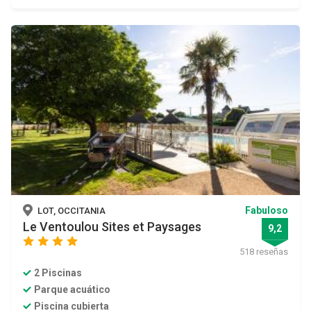
Fabuloso
LOT, OCCITANIA
Le Ventoulou Sites et Paysages
9,2
star
star
star
star
518 reseñas
2 Piscinas
Parque acuático
Piscina cubierta