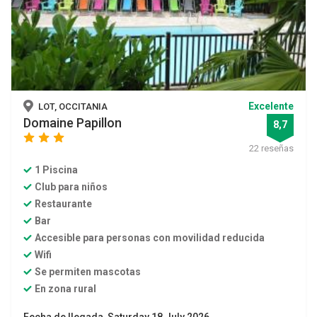
Excelente
LOT, OCCITANIA
Domaine Papillon
8,7
star
star
star
22 reseñas
1 Piscina
Club para niños
Restaurante
Bar
Accesible para personas con movilidad reducida
Wifi
Se permiten mascotas
En zona rural
Fecha de llegada Saturday 18 July 2026