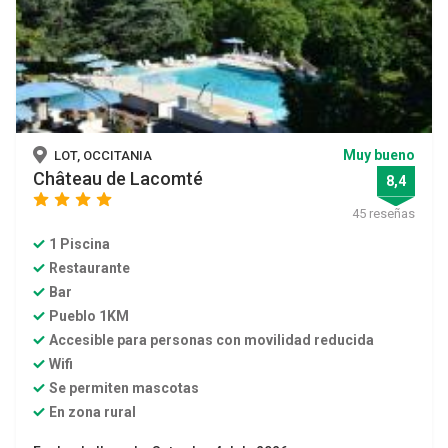
Muy bueno
LOT, OCCITANIA
Château de Lacomté
8,4
star
star
star
star
45 reseñas
1 Piscina
Restaurante
Bar
Pueblo 1KM
Accesible para personas con movilidad reducida
Wifi
Se permiten mascotas
En zona rural