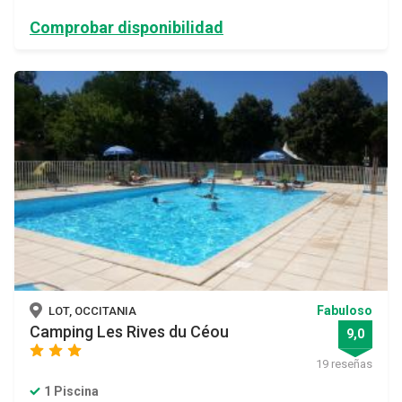
Comprobar disponibilidad
Fabuloso
LOT, OCCITANIA
Camping Les Rives du Céou
9,0
star
star
star
19 reseñas
1 Piscina