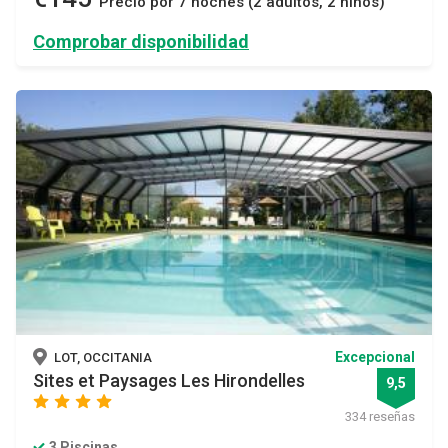
Precio por 7 noches (2 adultos, 2 niños)
Comprobar disponibilidad
Excepcional
LOT, OCCITANIA
Sites et Paysages Les Hirondelles
9,5
star
star
star
star
334 reseñas
3 Piscinas