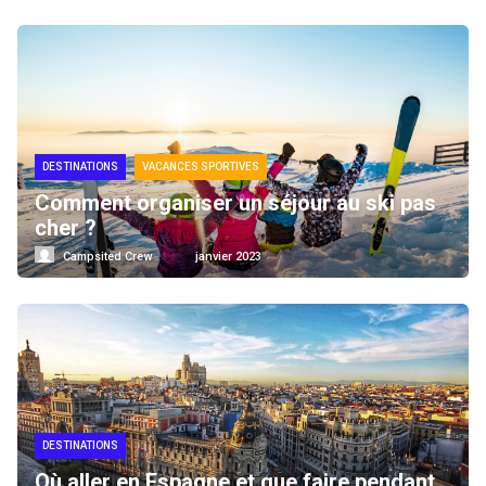
DESTINATIONS
VACANCES SPORTIVES
Comment organiser un séjour au ski pas
cher ?
Campsited Crew
janvier 2023
DESTINATIONS
Où aller en Espagne et que faire pendant