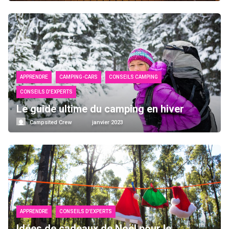
APPRENDRE
CAMPING-CARS
CONSEILS CAMPING
CONSEILS D'EXPERTS
Le guide ultime du camping en hiver
Campsited Crew
janvier 2023
APPRENDRE
CONSEILS D'EXPERTS
Idées de cadeaux de Noël pour le