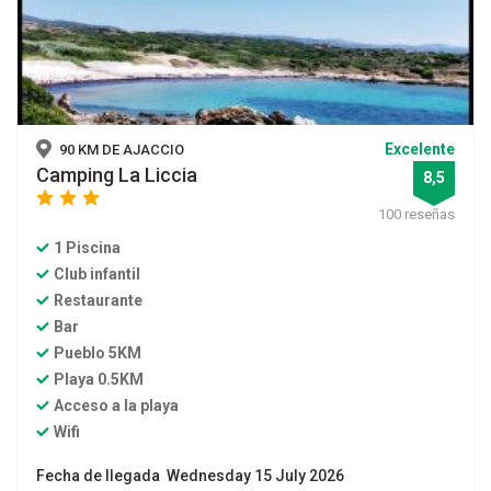
Excelente
90 KM DE AJACCIO
Camping La Liccia
8,5
star
star
star
100 reseñas
1 Piscina
Club infantil
Restaurante
Bar
Pueblo 5KM
Playa 0.5KM
Acceso a la playa
Wifi
Fecha de llegada Wednesday 15 July 2026