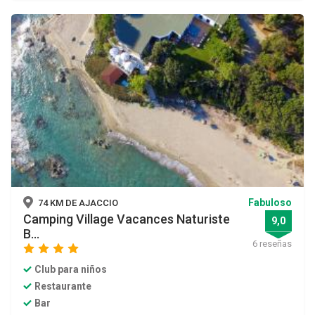
Fabuloso
74 KM DE AJACCIO
Camping Village Vacances Naturiste
9,0
B...
6 reseñas
star
star
star
star
Club para niños
Restaurante
Bar