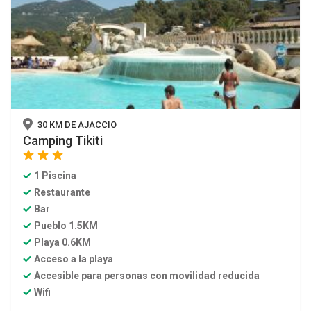
30 KM DE AJACCIO
Camping Tikiti
star
star
star
1 Piscina
Restaurante
Bar
Pueblo 1.5KM
Playa 0.6KM
Acceso a la playa
Accesible para personas con movilidad reducida
Wifi