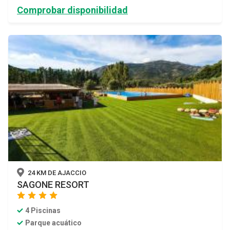
Comprobar disponibilidad
24 KM DE AJACCIO
SAGONE RESORT
star
star
star
star
4 Piscinas
Parque acuático