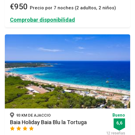
€950
Precio por 7 noches (2 adultos, 2 niños)
Comprobar disponibilidad
Bueno
93 KM DE AJACCIO
Baia Holiday Baia Blu la Tortuga
6,6
star
star
star
star
12 reseñas