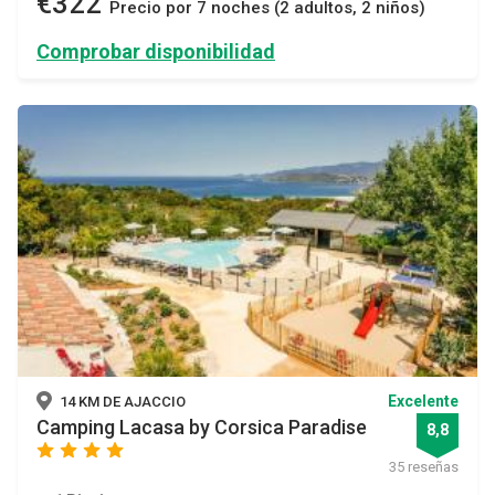
€322
Precio por 7 noches (2 adultos, 2 niños)
Comprobar disponibilidad
Excelente
14 KM DE AJACCIO
Camping Lacasa by Corsica Paradise
8,8
star
star
star
star
35 reseñas