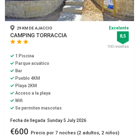
Excelente
29 KM DE AJACCIO
CAMPING TORRACCIA
8,5
star
star
star
100 reseñas
1 Piscina
Parque acuático
Bar
Pueblo 4KM
Playa 2KM
Acceso a la playa
Wifi
Se permiten mascotas
Fecha de llegada Sunday 5 July 2026
€600
Precio por 7 noches (2 adultos, 2 niños)