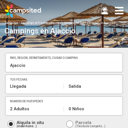
Campsited
Campings en Francia
Córcega
Córcega del Sur
Campings en Ajaccio
Campings en Ajaccio
PAÍS, REGIÓN, DEPARTAMENTO, CIUDAD O CAMPING
TUS FECHAS
Llegada
Salida
NÚMERO DE HUÉSPEDES
2 Adultos
0 Niños
Alquila in situ
Parcela
mobil-home...
Tienda de campaña...