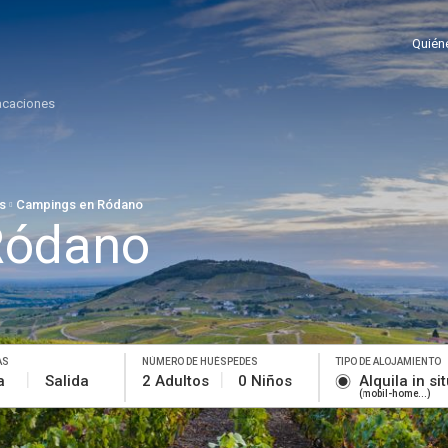
Quién
acaciones
s
Campings en Ródano
Ródano
AS
NÚMERO DE HUÉSPEDES
TIPO DE ALOJAMIENTO
a
Salida
2 Adultos
0 Niños
Alquila in si
mobil-home...