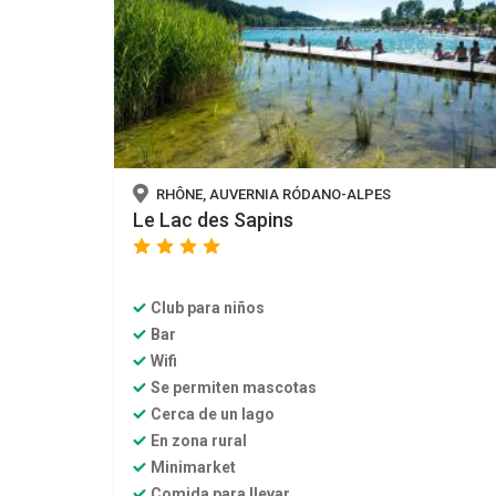
RHÔNE, AUVERNIA RÓDANO-ALPES
Le Lac des Sapins
star
star
star
star
Club para niños
Bar
Wifi
Se permiten mascotas
Cerca de un lago
En zona rural
Minimarket
Comida para llevar