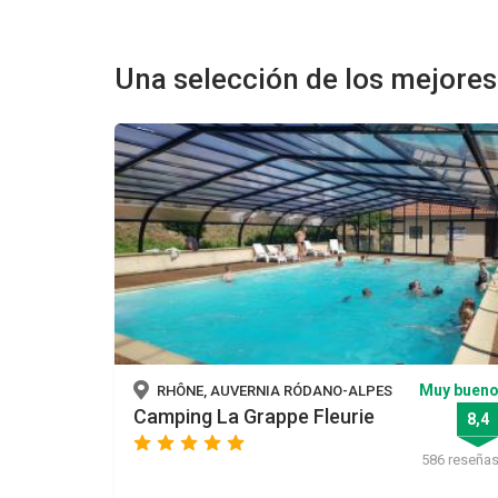
Una selección de los mejore
Muy buen
RHÔNE, AUVERNIA RÓDANO-ALPES
Camping La Grappe Fleurie
8,4
star
star
star
star
star
586 reseña