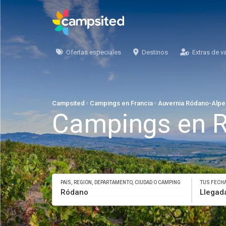
Ofertas especiales
Destinos
Extras de v
Campsited
Campings en Francia
Auvernia Ródano-Alpe
Campings en 
PAÍS, REGIÓN, DEPARTAMENTO, CIUDAD O CAMPING
TUS FECH
Llegad