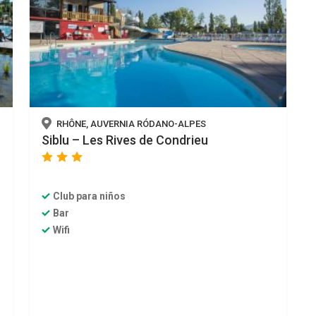
RHÔNE, AUVERNIA RÓDANO-ALPES
Siblu – Les Rives de Condrieu
star
star
star
Club para niños
Bar
Wifi