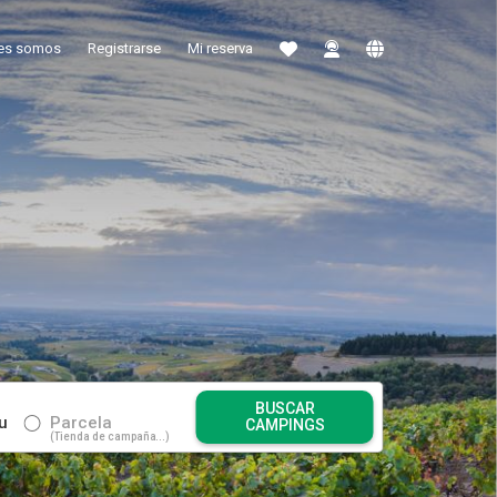
es somos
Registrarse
Mi reserva
BUSCAR
tu
Parcela
CAMPINGS
Tienda de campaña...