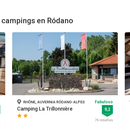
s campings en Ródano
o
Fabuloso
RHÔNE, AUVERNIA RÓDANO-ALPES
Camping La Trillonnière
9,2
star
star
s
76 reseñas